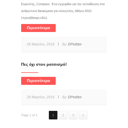
Ευρώπης, Compass. Ένα εγχειρίδιο για την εκπαίδευση στα
ανθρώπινα δικαιώματα για νέους/νέες, Αθήνα 2010
(προσβάσιμη εδώ)
Περισσότερα
26 Μαρτίου, 2016
By:
DPeditor
Πες όχι στον ρατσισμό!
Περισσότερα
26 Μαρτίου, 2016
By:
DPeditor
Page 1 of 3
1
2
3
»