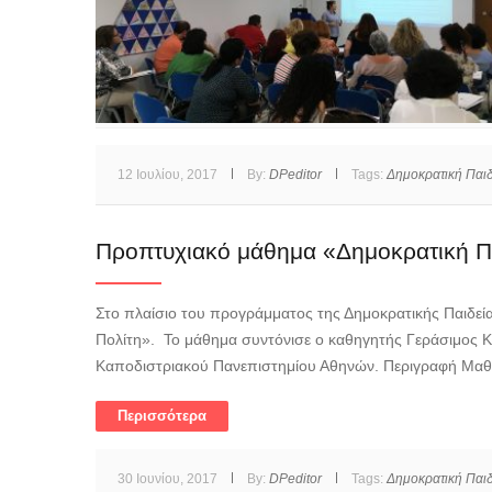
12 Ιουλίου, 2017
By:
DPeditor
Tags:
Δημοκρατική Παιδ
Προπτυχιακό μάθημα «Δημοκρατική Παι
Στο πλαίσιο του προγράμματος της Δημοκρατικής Παιδεία
Πολίτη». Το μάθημα συντόνισε ο καθηγητής Γεράσιμος Κ
Καποδιστριακού Πανεπιστημίου Αθηνών. Περιγραφή Μαθή
Περισσότερα
30 Ιουνίου, 2017
By:
DPeditor
Tags:
Δημοκρατική Παιδ