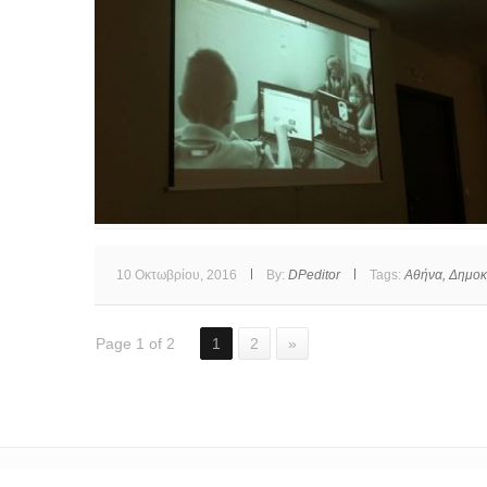
10 Οκτωβρίου, 2016
By:
DPeditor
Tags:
Αθήνα,
Δημοκρ
Page 1 of 2
1
2
»