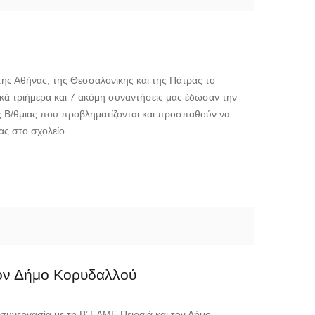
της Αθήνας, της Θεσσαλονίκης και της Πάτρας το
κά τριήμερα και 7 ακόμη συναντήσεις μας έδωσαν την
ης Β/θμιας που προβληματίζονται και προσπαθούν να
ς στο σχολείο. ..
τον Δήμο Κορυδαλλού
υνεργασία με τη Β’ ΕΛΜΕ Πειραιά και τον Δήμο