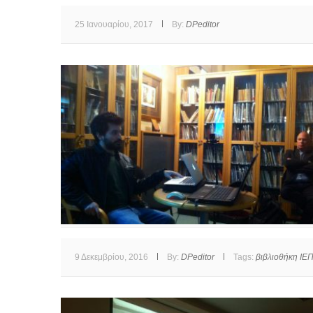
25 Ιανουαρίου, 2017
By:
DPeditor
9 Δεκεμβρίου, 2016
By:
DPeditor
Tags:
βιβλιοθήκη ΙΕΠ