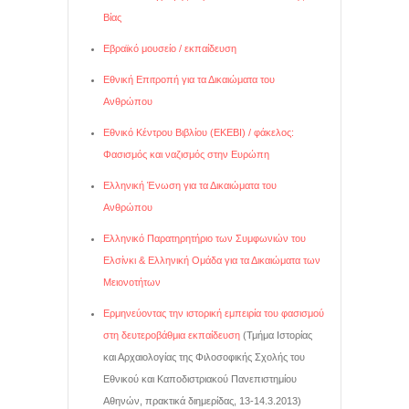
Βίας
Εβραϊκό μουσείο / εκπαίδευση
Εθνική Επιτροπή για τα Δικαιώματα του
Ανθρώπου
Εθνικό Κέντρου Βιβλίου (ΕΚΕΒΙ) / φάκελος:
Φασισμός και ναζισμός στην Ευρώπη
Ελληνική Ένωση για τα Δικαιώματα του
Ανθρώπου
Ελληνικό Παρατηρητήριο των Συμφωνιών του
Ελσίνκι & Ελληνική Ομάδα για τα Δικαιώματα των
Μειονοτήτων
Ερμηνεύοντας την ιστορική εμπειρία του φασισμού
στη δευτεροβάθμια εκπαίδευση
(Τμήμα Ιστορίας
και Αρχαιολογίας της Φιλοσοφικής Σχολής του
Εθνικού και Καποδιστριακού Πανεπιστημίου
Αθηνών, πρακτικά διημερίδας, 13-14.3.2013)