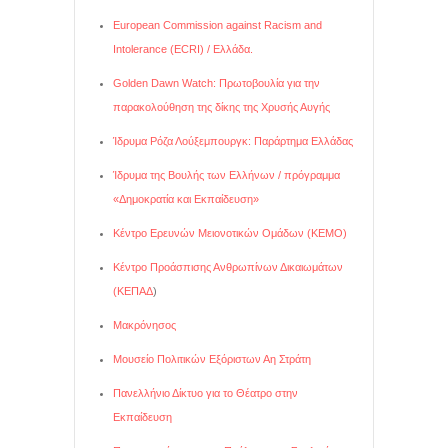
European Commission against Racism and
Intolerance (ECRI) / Ελλάδα.
Golden Dawn Watch: Πρωτοβουλία για την
παρακολούθηση της δίκης της Χρυσής Αυγής
Ίδρυμα Ρόζα Λούξεμπουργκ: Παράρτημα Ελλάδας
Ίδρυμα της Βουλής των Ελλήνων / πρόγραμμα
«Δημοκρατία και Εκπαίδευση»
Κέντρο Ερευνών Μειονοτικών Ομάδων (ΚΕΜΟ)
Κέντρο Προάσπισης Ανθρωπίνων Δικαιωμάτων
(ΚΕΠΑΔ
)
Μακρόνησος
Μουσείο Πολιτικών Εξόριστων Αη Στράτη
Πανελλήνιο Δίκτυο για το Θέατρο στην
Εκπαίδευση