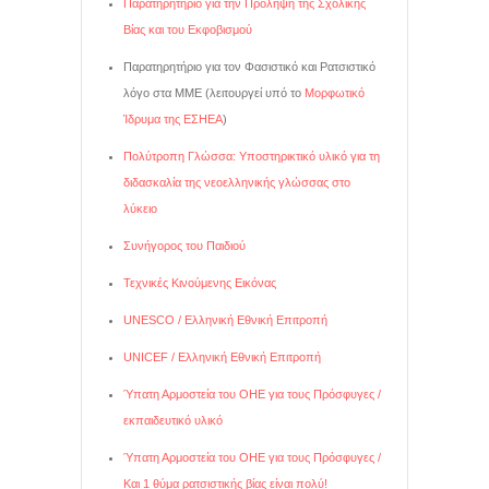
Παρατηρητήριο για την Πρόληψη της Σχολικής
Βίας και του Εκφοβισμού
Παρατηρητήριο για τον Φασιστικό και Ρατσιστικό
λόγο στα ΜΜΕ (λειτουργεί υπό το
Μορφωτικό
Ίδρυμα της ΕΣΗΕΑ
)
Πολύτροπη Γλώσσα: Υποστηρικτικό υλικό για τη
διδασκαλία της νεοελληνικής γλώσσας στο
λύκειο
Συνήγορος του Παιδιού
Τεχνικές Κινούμενης Εικόνας
UNESCO / Ελληνική Εθνική Επιτροπή
UNICEF / Ελληνική Εθνική Επιτροπή
Ύπατη Αρμοστεία του ΟΗΕ για τους Πρόσφυγες /
εκπαιδευτικό υλικό
Ύπατη Αρμοστεία του ΟΗΕ για τους Πρόσφυγες /
Και 1 θύμα ρατσιστικής βίας είναι πολύ!