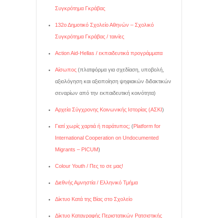
Συγκρότημα Γκράβας
132ο Δημοτικό Σχολείο Αθηνών – Σχολικό
Συγκρότημα Γκράβας / ταινίες
Action Aid-Hellas / εκπαιδευτικά προγράμματα
Αίσωπος
(πλατφόρμα για σχεδίαση, υποβολή,
αξιολόγηση και αξιοποίηση ψηφιακών διδακτικών
σεναρίων από την εκπαιδευτική κοινότητα)
Αρχεία Σύγχρονης Κοινωνικής Ιστορίας (ΑΣΚΙ
)
Γιατί χωρίς χαρτιά ή παράτυπος;
(
Platform for
International Cooperation on Undocumented
Migrants – PICUM
)
Colour Youth / Πες το σε μας!
Διεθνής Αμνηστία / Ελληνικό Τμήμα
Δίκτυο Κατά της Βίας στο Σχολείο
Δίκτυο Καταγραφής Περιστατικών Ρατσιστικής