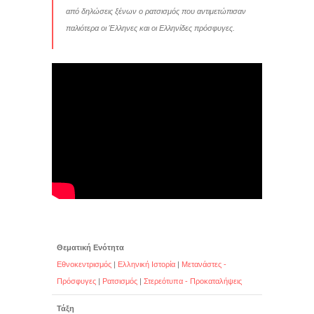
από δηλώσεις ξένων ο ρατσισμός που αντιμετώπισαν
παλιότερα οι Έλληνες και οι Ελληνίδες πρόσφυγες.
Θεματική Ενότητα
Εθνοκεντρισμός
|
Ελληνική Ιστορία
|
Μετανάστες -
Πρόσφυγες
|
Ρατσισμός
|
Στερεότυπα - Προκαταλήψεις
Τάξη