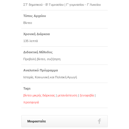
ΣΤ' δημοτικού - Β' Γυμνασίου
|
Γ' γυμνασίου - Γ' Λυκείου
Τύπος Αρχείου
Βίντεο
Χρονική Διάρκεια
135 λεπτά
Διδακτική Μέθοδος
Προβολή βίντεο, συζήτηση
Αναλυτικό Πρόγραμμα
Ιστορία, Κοινωνική και Πολιτική Αγωγή
Tags
βίντεο μικρής διάρκειας
|
μετανάστευση
|
ξενοφοβία
|
προσφυγιά
Μοιραστείτε