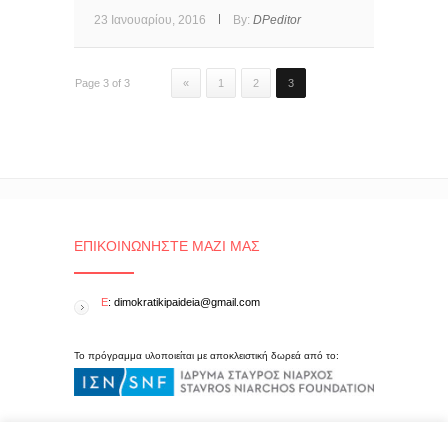
23 Ιανουαρίου, 2016
By:
DPeditor
Page 3 of 3
«
1
2
3
ΕΠΙΚΟΙΝΩΝΉΣΤΕ ΜΑΖΊ ΜΑΣ
E
: dimokratikipaideia@gmail.com
Το πρόγραμμα υλοποιείται με αποκλειστική δωρεά από το: