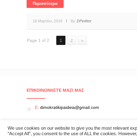
Περισσότερα
18 Μαρτίου, 2016
By:
DPeditor
Page 1 of 2
1
2
»
ΕΠΙΚΟΙΝΩΝΉΣΤΕ ΜΑΖΊ ΜΑΣ
E
: dimokratikipaideia@gmail.com
We use cookies on our website to give you the most relevant exp
“Accept All”, you consent to the use of ALL the cookies. However,