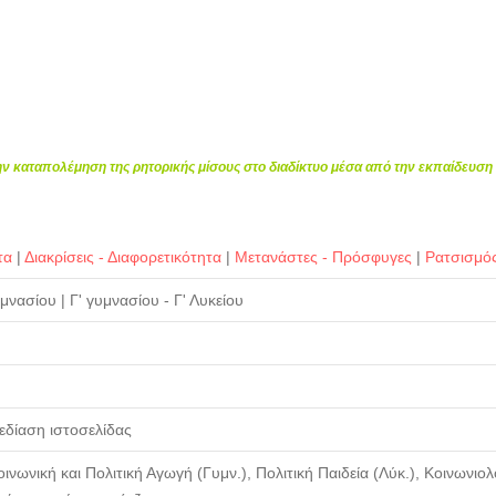
την καταπολέμηση της ρητορικής μίσους στο διαδίκτυο μέσα από την εκπαίδευσ
τα
|
Διακρίσεις - Διαφορετικότητα
|
Μετανάστες - Πρόσφυγες
|
Ρατσισμό
Γυμνασίου
|
Γ' γυμνασίου - Γ' Λυκείου
δίαση ιστοσελίδας
ινωνική και Πολιτική Αγωγή (Γυμν.), Πολιτική Παιδεία (Λύκ.), Κοινωνιολ