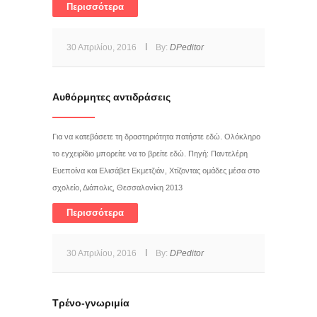
Περισσότερα
30 Απριλίου, 2016
By:
DPeditor
Αυθόρμητες αντιδράσεις
Για να κατεβάσετε τη δραστηριότητα πατήστε εδώ. Ολόκληρο
το εγχειρίδιο μπορείτε να το βρείτε εδώ. Πηγή: Παντελέρη
Ευεποίνα και Ελισάβετ Εκμετζιάν, Χτίζοντας ομάδες μέσα στο
σχολείο, Διάπολις, Θεσσαλονίκη 2013
Περισσότερα
30 Απριλίου, 2016
By:
DPeditor
Τρένο-γνωριμία