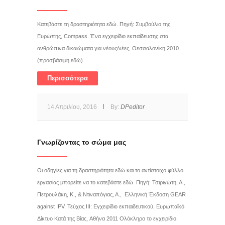
Κατεβάστε τη δραστηριότητα εδώ. Πηγή: Συμβούλιο της
Ευρώπης, Compass. Ένα εγχειρίδιο εκπαίδευσης στα
ανθρώπινα δικαιώματα για νέους/νέες, Θεσσαλονίκη 2010
(προσβάσιμη εδώ)
Περισσότερα
14 Απριλίου, 2016
By:
DPeditor
Γνωρίζοντας το σώμα μας
Οι οδηγίες για τη δραστηριότητα εδώ και το αντίστοιχο φύλλο
εργασίας μπορείτε να το κατεβάστε εδώ. Πηγή: Τσιριγώτη, Α.,
Πετρουλάκη, Κ., & Ντιναπόγιας, Α., Ελληνική Έκδοση GEAR
against IPV. Τεύχος ΙΙΙ: Εγχειρίδιο εκπαιδευτικού, Ευρωπαϊκό
Δίκτυο Κατά της Βίας, Αθήνα 2011 Ολόκληρο το εγχειρίδιο