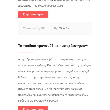
Δικαιώματα, Λονδίνο, Αύγουστος 1996
Περισσότερα
22 Απριλίου, 2016
By:
DPeditor
Τα παιδικά τραγουδάκια «μπερδεύτηκαν»
Αυτή η δραστηριότητα αφορά στις υποχρεώσεις που έχουμε
απέναντι στους άλλους. Κεντρική ιδέα αποτελεί το γεγονός ότι
είναι καλύτερο να συµπεριφερόμαστε στους άλλους όπως θα
θέλαμε να συµπεριφέρονται και αυτοί σε εμάς. Αυτή
η δραστηριότητα αναπτύσσει την εμπιστοσύνη μεταξύ των
παιδιών, προκειμένου να δημιουργηθεί στην τάξη ένα
περιβάλλον ευθύνης και σεβασμού για τα δικαιώματα όλων.
Πρόκειται για ένα παιχνίδι ρυθμού ..
Περισσότερα