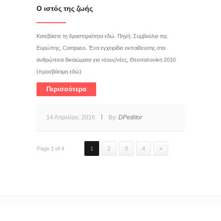
Ο ιστός της ζωής
Κατεβάστε τη δραστηριότητα εδώ. Πηγή: Συμβούλιο της
Ευρώπης, Compass. Ένα εγχειρίδιο εκπαίδευσης στα
ανθρώπινα δικαιώματα για νέους/νέες, Θεσσαλονίκη 2010
(προσβάσιμη εδώ)
Περισσότερα
14 Απριλίου, 2016
By:
DPeditor
Page 1 of 4
1
2
3
4
»