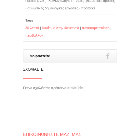
Παιδεία (Λύκ.), Κοινωνιολογία (Γ΄ Λυκ.), βιωματικές αράσεις
- συνθετικές δημιουργικές εργασίες - πρότζεκτ
Tags
30 λεπτά
|
δικαίωμα στην ιδιοκτησία
|
παγκοσμιοποίηση
|
περιβάλλον
Μοιραστείτε
ΣΧΟΛΙΆΣΤΕ
Για να σχολιάσετε πρέπει να
συνδεθείτε
.
ΕΠΙΚΟΙΝΩΝΉΣΤΕ ΜΑΖΊ ΜΑΣ