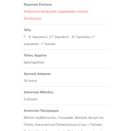
Θεματική Ενότητα
Ανθρώπινα Δικαιώματα
|
Δημοκρατία
|
Ισότητα -
Αλληλεγγύη
Τάξη
Γ' - Ε' δημοτικού
|
ΣΤ' δημοτικού - Β' Γυμνασίου
|
Γ'
γυμνασίου - Γ' Λυκείου
Τύπος Αρχείου
Δραστηριότητα
Χρονική Διάρκεια
30 λεπτά
Διδακτική Μέθοδος
Συζήτηση
Αναλυτικό Πρόγραμμα
Μελέτη περιβάλλοντος, Γεωγραφία, Βιολογία, Αγωγή του
Πολίτη, Κοινωνική και Πολιτική Αγωγή (Γυμν.), Πολιτική