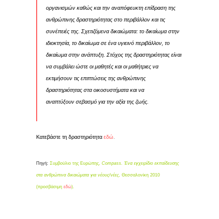
οργανισμών καθώς και την αναπόφευκτη επίδραση της
ανθρώπινης δραστηριότητας στο περιβάλλον και τις
συνέπειές της. Σχετιζόμενα δικαιώματα: το δικαίωμα στην
ιδιοκτησία, το δικαίωμα σε ένα υγιεινό περιβάλλον, το
δικαίωμα στην ανάπτυξη. Στόχος της δραστηριότητας είναι
να συμβάλει ώστε οι μαθητές και οι μαθήτριες να
εκτιμήσουν τις επιπτώσεις της ανθρώπινης
δραστηριότητας στα οικοσυστήματα και να
αναπτύξουν σεβασμό για την αξία της ζωής.
Κατεβάστε τη δραστηριότητα
εδώ
.
Πηγή:
Συμβούλιο της Ευρώπης,
Compass. Ένα εγχειρίδιο εκπαίδευσης
στα ανθρώπινα δικαιώματα για νέους/νέες
, Θεσσαλονίκη 2010
(προσβάσιμη
εδώ
).