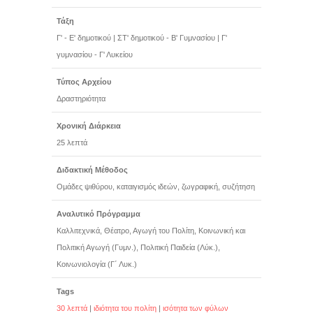
Τάξη
Γ' - Ε' δημοτικού
|
ΣΤ' δημοτικού - Β' Γυμνασίου
|
Γ'
γυμνασίου - Γ' Λυκείου
Τύπος Αρχείου
Δραστηριότητα
Χρονική Διάρκεια
25 λεπτά
Διδακτική Μέθοδος
Ομάδες ψιθύρου, καταιγισμός ιδεών, ζωγραφική, συζήτηση
Αναλυτικό Πρόγραμμα
Καλλιτεχνικά, Θέατρο, Αγωγή του Πολίτη, Κοινωνική και
Πολιτική Αγωγή (Γυμν.), Πολιτική Παιδεία (Λύκ.),
Κοινωνιολογία (Γ΄ Λυκ.)
Tags
30 λεπτά
|
ιδιότητα του πολίτη
|
ισότητα των φύλων