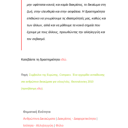
μην υφίσταται κανείς και καμία διακρίσεις, το δικαίωμα στη
ζωή, στην ελευθερία και στην ασφάλεια. Η δραστηριότητα
επιδιώκει να γνωρίσουμε τις ιδιαιτερότητές μας, καθώς και
των άλλων, αλλά και να μάθουμε τα κοινά σημεία που
έχουμε με τους άλλους, προωθώντας την αλληλεγγύη και
τον σεβασμό.
Κατεβάστε τη δραστηριότητα
εδώ
.
Πηγή:
Συμβούλιο της Ευρώπης,
Compass. Ένα εγχειρίδιο εκπαίδευσης
στα ανθρώπινα δικαιώματα για νέους/νέες
, Θεσσαλονίκη 2010
(προσβάσιμη
εδώ
).
Θεματική Ενότητα
Ανθρώπινα Δικαιώματα
|
Διακρίσεις - Διαφορετικότητα
|
Ισότητα - Αλληλεγγύη
|
Φύλο