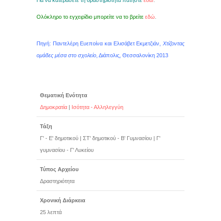
Για να κατεβάσετε τη δραστηριότητα πατήστε
εδώ
.
Ολόκληρο το εγχειρίδιο μπορείτε να το βρείτε
εδώ
.
Πηγή: Παντελέρη Ευεποίνα και Ελισάβετ Εκμετζιάν,
Χτίζοντας
ομάδες μέσα στο σχολείο
, Διάπολις, Θεσσαλονίκη 2013
Θεματική Ενότητα
Δημοκρατία
|
Ισότητα - Αλληλεγγύη
Τάξη
Γ' - Ε' δημοτικού
|
ΣΤ' δημοτικού - Β' Γυμνασίου
|
Γ'
γυμνασίου - Γ' Λυκείου
Τύπος Αρχείου
Δραστηριότητα
Χρονική Διάρκεια
25 λεπτά