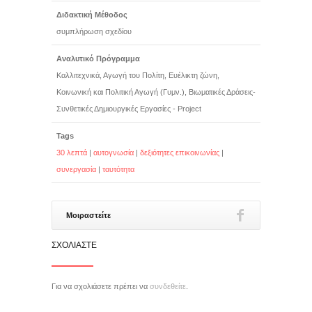
Διδακτική Μέθοδος
συμπλήρωση σχεδίου
Αναλυτικό Πρόγραμμα
Καλλιτεχνικά, Αγωγή του Πολίτη, Ευέλικτη ζώνη,
Κοινωνική και Πολιτική Αγωγή (Γυμν.), Βιωματικές Δράσεις-
Συνθετικές Δημιουργικές Εργασίες - Project
Tags
30 λεπτά
|
αυτογνωσία
|
δεξιότητες επικοινωνίας
|
συνεργασία
|
ταυτότητα
Μοιραστείτε
ΣΧΟΛΙΆΣΤΕ
Για να σχολιάσετε πρέπει να
συνδεθείτε
.