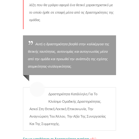
λέξη που θα γράψει αφορά ένα θετικό χαρακτηριστικό με
το οποίο ήρθε σε επαφή μέσα από τις δραστηριότητες της
ομάδας.
Αυτή η δραστηριότητα βοηθά στην καλλιέργεια της
θετικής ταυτότητας, αυτονομίας και αυτογνωσίας μέσα
από την ομάδα και προωθεί την ανάπτυξη της σχέσης
ατομικότητας-συλλογικότητας.
Δραστηριότητα Κατάλληλη Για Το
Κλείσιμο Ομαδικής Δραστηριότητας.
Ασκεί Στη Θετική Λεκτική Επικοινωνία, Την
Αναγνώριση Του Άλλου, Την Αξία Της Συνεργασίας
Και Της Συμμετοχής.