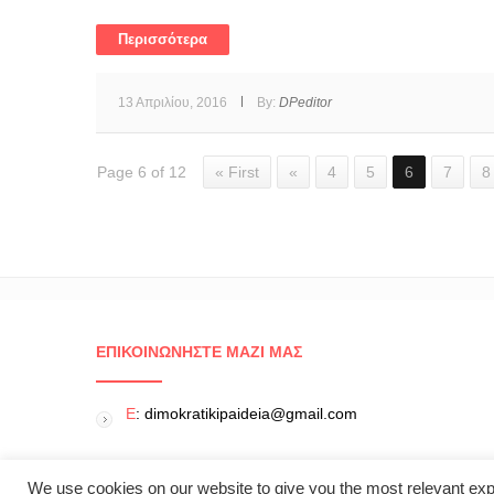
Περισσότερα
13 Απριλίου, 2016
By:
DPeditor
Page 6 of 12
« First
«
4
5
6
7
8
ΕΠΙΚΟΙΝΩΝΉΣΤΕ ΜΑΖΊ ΜΑΣ
E
: dimokratikipaideia@gmail.com
We use cookies on our website to give you the most relevant exp