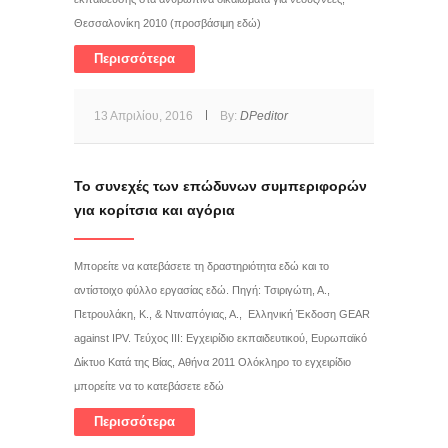
Θεσσαλονίκη 2010 (προσβάσιμη εδώ)
Περισσότερα
13 Απριλίου, 2016
By:
DPeditor
Το συνεχές των επώδυνων συμπεριφορών
για κορίτσια και αγόρια
Μπορείτε να κατεβάσετε τη δραστηριότητα εδώ και το
αντίστοιχο φύλλο εργασίας εδώ. Πηγή: Τσιριγώτη, Α.,
Πετρουλάκη, Κ., & Ντιναπόγιας, Α., Ελληνική Έκδοση GEAR
against IPV. Τεύχος ΙΙΙ: Εγχειρίδιο εκπαιδευτικού, Ευρωπαϊκό
Δίκτυο Κατά της Βίας, Αθήνα 2011 Ολόκληρο το εγχειρίδιο
μπορείτε να το κατεβάσετε εδώ
Περισσότερα