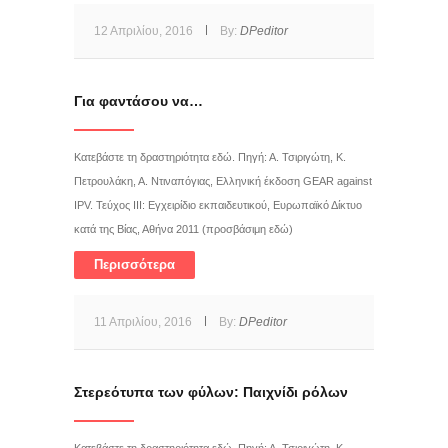
12 Απριλίου, 2016
By:
DPeditor
Για φαντάσου να…
Κατεβάστε τη δραστηριότητα εδώ. Πηγή: Α. Τσιριγώτη, Κ.
Πετρουλάκη, Α. Ντιναπόγιας, Ελληνική έκδοση GEAR against
IPV. Τεύχος III: Εγχειρίδιο εκπαιδευτικού, Ευρωπαϊκό Δίκτυο
κατά της Βίας, Αθήνα 2011 (προσβάσιμη εδώ)
Περισσότερα
11 Απριλίου, 2016
By:
DPeditor
Στερεότυπα των φύλων: Παιχνίδι ρόλων