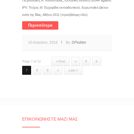
Πετρουλάκη, Α. Ντιναπόγιας, Ελληνική έκδοση GEAR against
IPV. Τεύχος III: Εγχειρίδιο εκπαιδευτικού, Ευρωπαϊκό Δίκτυο
κατά της Βίας, Αθήνα 2011 (προσβάσιμη εδώ)
Περισσότερα
10 Απριλίου, 2016
By:
DPeditor
Page 7 of 12
« First
«
5
6
7
8
9
»
Last »
ΕΠΙΚΟΙΝΩΝΉΣΤΕ ΜΑΖΊ ΜΑΣ