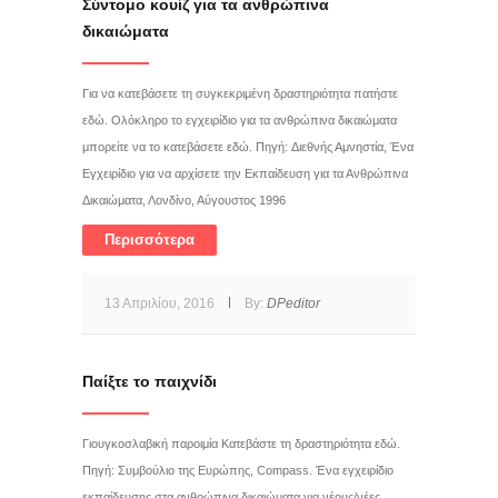
Σύντομο κουίζ για τα ανθρώπινα
δικαιώματα
Για να κατεβάσετε τη συγκεκριμένη δραστηριότητα πατήστε
εδώ. Ολόκληρο το εγχειρίδιο για τα ανθρώπινα δικαιώματα
μπορείτε να το κατεβάσετε εδώ. Πηγή: Διεθνής Αμνηστία, Ένα
Εγχειρίδιο για να αρχίσετε την Εκπαίδευση για τα Ανθρώπινα
Δικαιώματα, Λονδίνο, Αύγουστος 1996
Περισσότερα
13 Απριλίου, 2016
By:
DPeditor
Παίξτε το παιχνίδι
Γιουγκοσλαβική παροιμία Κατεβάστε τη δραστηριότητα εδώ.
Πηγή: Συμβούλιο της Ευρώπης, Compass. Ένα εγχειρίδιο
εκπαίδευσης στα ανθρώπινα δικαιώματα για νέους/νέες,