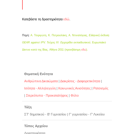
Κατεβάστε τη δραστηριότητα
εδώ
.
Πηγή:
Α. Τσιριγώτη, Κ. Πετρουλάκη, Α. Ντιναπόγιας,
Ελληνική έκδοση
GEAR against IPV. Τεύχος III: Εγχειρίδιο εκπαιδευτικού
, Ευρωπαϊκό
Δίκτυο κατά της Βίας, Αθήνα 2011 (προσβάσιμη
εδώ
).
Θεματική Ενότητα
Ανθρώπινα Δικαιώματα
|
Διακρίσεις - Διαφορετικότητα
|
Ισότητα - Αλληλεγγύη
|
Κοινωνικές Ανισότητες
|
Ρατσισμός
|
Στερεότυπα - Προκαταλήψεις
|
Φύλο
Τάξη
ΣΤ' δημοτικού - Β' Γυμνασίου
|
Γ' γυμνασίου - Γ' Λυκείου
Τύπος Αρχείου
Δραστηριότητα