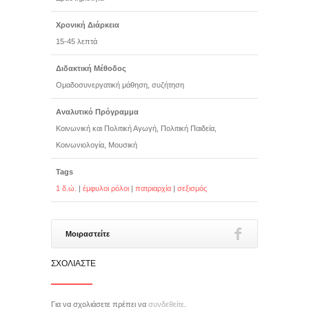
Χρονική Διάρκεια
15-45 λεπτά
Διδακτική Μέθοδος
Ομαδοσυνεργατική μάθηση, συζήτηση
Αναλυτικό Πρόγραμμα
Κοινωνική και Πολιτική Αγωγή, Πολιτική Παιδεία,
Κοινωνιολογία, Μουσική
Tags
1 δ.ώ.
|
έμφυλοι ρόλοι
|
πατριαρχία
|
σεξισμός
Μοιραστείτε
ΣΧΟΛΙΆΣΤΕ
Για να σχολιάσετε πρέπει να
συνδεθείτε
.