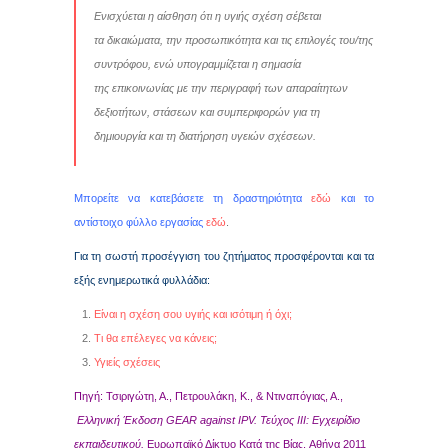
Ενισχύεται η αίσθηση ότι η υγιής σχέση σέβεται
τα δικαιώματα, την προσωπικότητα και τις επιλογές του/της
συντρόφου, ενώ υπογραμμίζεται η σημασία
της επικοινωνίας με την περιγραφή των απαραίτητων
δεξιοτήτων, στάσεων και συμπεριφορών για τη
δημιουργία και τη διατήρηση υγειών σχέσεων.
Μπορείτε να κατεβάσετε τη δραστηριότητα
εδώ
και το
αντίστοιχο φύλλο εργασίας
εδώ
.
Για τη σωστή προσέγγιση του ζητήματος προσφέρονται και τα
εξής ενημερωτικά φυλλάδια:
Είναι η σχέση σου υγιής και ισότιμη ή όχι;
Τι θα επέλεγες να κάνεις;
Υγιείς σχέσεις
Πηγή: Τσιριγώτη, Α., Πετρουλάκη, Κ., & Ντιναπόγιας, Α.,
Ελληνική Έκδοση GEAR against IPV. Τεύχος
ΙΙΙ: Εγχει
ρίδιο
εκπαιδευτικού,
Ευρωπαϊκό Δίκτυο Κατά της Βίας, Αθήνα 2011