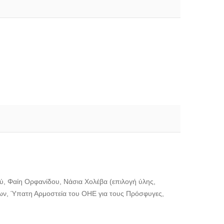
ού, Φαίη Ορφανίδου, Νάσια Χολέβα (επιλογή ύλης,
ων, Ύπατη Αρμοστεία του ΟΗΕ για τους Πρόσφυγες,