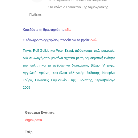
Στο «Δίκτυο Εννοιών» Της Δημοκρατικής
Παιδείας
Κατεβάστε τη δραστηριότητα
εδώ
.
Ολόκληρο το εγχειρίδιο μπορείτε να το βρείτε
εδώ
.
Πηγή: Rolf Gollob και Peter Krapf, Διδάσκουμε τη Δημοκρατία.
Μία συλλογή από μοντέλα σχετικά με τη δημοκρατική ιδιότητα
του πολίτη και τα ανθρώπινα δικαιώματα, βιβλίο IV, μτφρ.
Αγγελική Αρώνη, επιμέλεια ελληνικής έκδοσης Κατερίνα
Τούρα, Εκδόσεις Συμβουλίου της Ευρώπης, Στρασβούργο
2008
Θεματική Ενότητα
Δημοκρατία
Τάξη