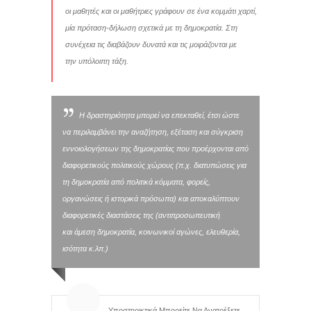
οι μαθητές και οι μαθήτριες γράφουν σε ένα κομμάτι χαρτί,
μία πρόταση-δήλωση σχετικά με τη δημοκρατία. Στη
συνέχεια τις διαβάζουν δυνατά και τις μοιράζονται με
την υπόλοιπη τάξη.
Η δραστηριότητα μπορεί να επεκταθεί, έτσι ώστε
να περιλαμβάνει την αναζήτηση, εξέταση και σύγκριση
εννοιολογήσεων της δημοκρατίας που προέρχονται από
διαφορετικούς πολιτικούς χώρους (π.χ. διατυπώσεις για
τη δημοκρατία από πολιτικά κόμματα, φορείς,
οργανώσεις ή ιστορικά πρόσωπα) και αποκαλύπτουν
διαφορετικές διαστάσεις της (αντιπροσωπευτική
και άμεση δημοκρατία, κοινωνικοί αγώνες, ελευθερία,
ισότητα κ.λπ.)
Υποστηρικτικά Μπορείτε Να Ανατρέξετε