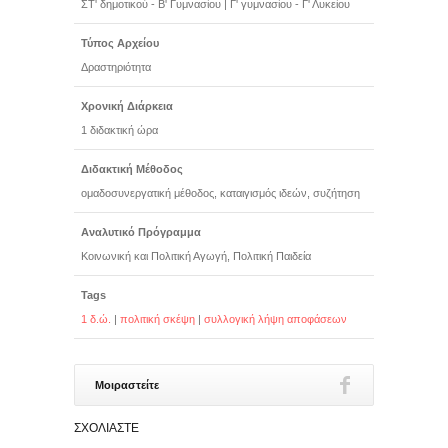
ΣΤ' δημοτικού - Β' Γυμνασίου
|
Γ' γυμνασίου - Γ' Λυκείου
Τύπος Αρχείου
Δραστηριότητα
Χρονική Διάρκεια
1 διδακτική ώρα
Διδακτική Μέθοδος
ομαδοσυνεργατική μέθοδος, καταιγισμός ιδεών, συζήτηση
Αναλυτικό Πρόγραμμα
Κοινωνική και Πολιτική Αγωγή, Πολιτική Παιδεία
Tags
1 δ.ώ.
|
πολιτική σκέψη
|
συλλογική λήψη αποφάσεων
Μοιραστείτε
ΣΧΟΛΙΆΣΤΕ