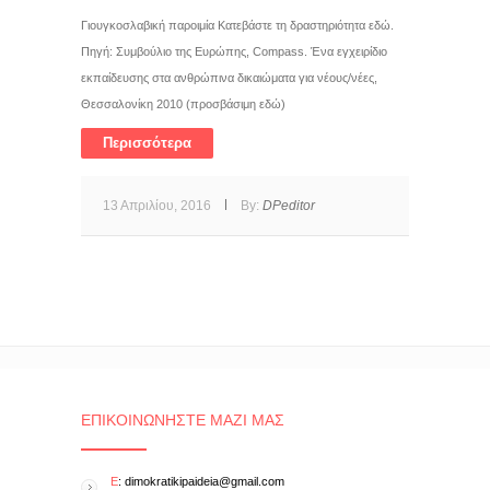
Γιουγκοσλαβική παροιμία Κατεβάστε τη δραστηριότητα εδώ.
Πηγή: Συμβούλιο της Ευρώπης, Compass. Ένα εγχειρίδιο
εκπαίδευσης στα ανθρώπινα δικαιώματα για νέους/νέες,
Θεσσαλονίκη 2010 (προσβάσιμη εδώ)
Περισσότερα
13 Απριλίου, 2016
By:
DPeditor
ΕΠΙΚΟΙΝΩΝΉΣΤΕ ΜΑΖΊ ΜΑΣ
E
: dimokratikipaideia@gmail.com