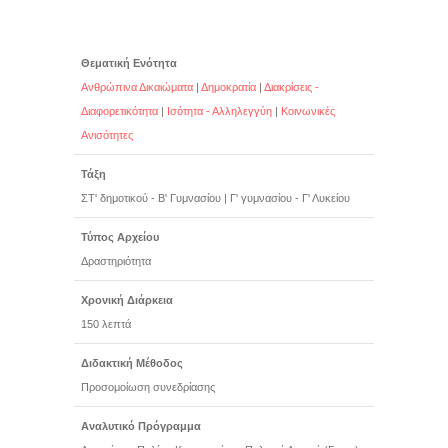
Θεματική Ενότητα
Ανθρώπινα Δικαιώματα
|
Δημοκρατία
|
Διακρίσεις -
Διαφορετικότητα
|
Ισότητα - Αλληλεγγύη
|
Κοινωνικές
Ανισότητες
Τάξη
ΣΤ' δημοτικού - Β' Γυμνασίου
|
Γ' γυμνασίου - Γ' Λυκείου
Τύπος Αρχείου
Δραστηριότητα
Χρονική Διάρκεια
150 λεπτά
Διδακτική Μέθοδος
Προσομοίωση συνεδρίασης
Αναλυτικό Πρόγραμμα