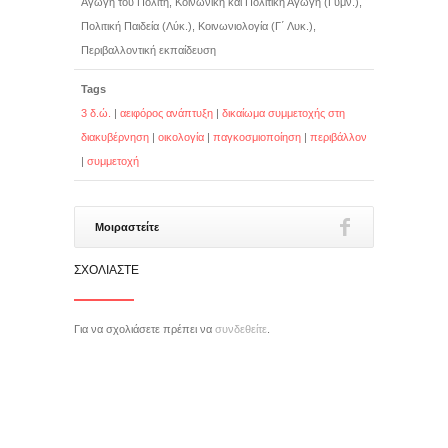
Αγωγή του Πολίτη, Κοινωνική και Πολιτική Αγωγή (Γυμν.),
Πολιτική Παιδεία (Λύκ.), Κοινωνιολογία (Γ΄ Λυκ.),
Περιβαλλοντική εκπαίδευση
Tags
3 δ.ώ.
|
αειφόρος ανάπτυξη
|
δικαίωμα συμμετοχής στη
διακυβέρνηση
|
οικολογία
|
παγκοσμιοποίηση
|
περιβάλλον
|
συμμετοχή
Μοιραστείτε
ΣΧΟΛΙΆΣΤΕ
Για να σχολιάσετε πρέπει να
συνδεθείτε
.