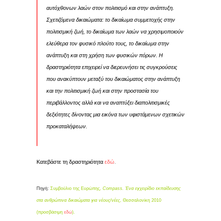
αυτόχθονων λαών στον πολιτισμό και στην ανάπτυξη.
Σχετιζόμενα δικαιώματα: το δικαίωμα συμμετοχής στην
πολιτισμική ζωή, το δικαίωμα των λαών να χρησιμοποιούν
ελεύθερα τον φυσικό πλούτο τους, το δικαίωμα στην
ανάπτυξη και στη χρήση των φυσικών πόρων. Η
δραστηριότητα επιχειρεί να διερευνήσει τις συγκρούσεις
που ανακύπτουν μεταξύ του δικαιώματος στην ανάπτυξη
και την πολιτισμική ζωή και στην προστασία του
περιβάλλοντος αλλά και να αναπτύξει διαπολιτισμικές
δεξιότητες δίνοντας μια εικόνα των υφιστάμενων σχετικών
προκαταλήψεων.
Κατεβάστε τη δραστηριότητα
εδώ
.
Πηγή:
Συμβούλιο της Ευρώπης,
Compass. Ένα εγχειρίδιο εκπαίδευσης
στα ανθρώπινα δικαιώματα για νέους/νέες
, Θεσσαλονίκη 2010
(προσβάσιμη
εδώ
).