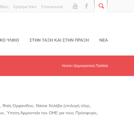
οθήκη
Χρήσιμα links
Επικοινωνία
ΚΟ ΥΛΙΚΟ
ΣΤΗΝ ΤΑΞΗ ΚΑΙ ΣΤΗΝ ΠΡΑΞΗ
ΝΕΑ
Home
Δημοκρατική Παιδεία
ύ, Φαίη Ορφανίδου, Νάσια Χολέβα (επιλογή ύλης,
ων, Ύπατη Αρμοστεία του ΟΗΕ για τους Πρόσφυγες,