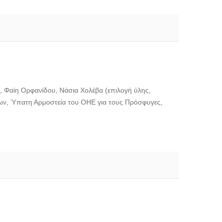
ύ, Φαίη Ορφανίδου, Νάσια Χολέβα (επιλογή ύλης,
ων, Ύπατη Αρμοστεία του ΟΗΕ για τους Πρόσφυγες,