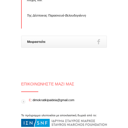
πτυχές του.
Της Δέσποινας Παρασκευά-Βελουδογιάννη
Μοιραστείτε
ΕΠΙΚΟΙΝΩΝΉΣΤΕ ΜΑΖΊ ΜΑΣ
E
: dimokratikipaideia@gmail.com
Το πρόγραμμα υλοποιείται με αποκλειστική δωρεά από το: