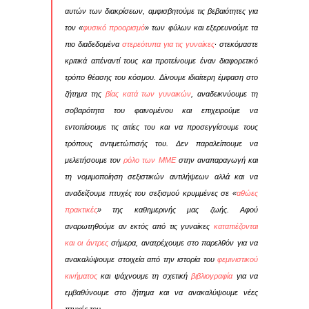
αυτών των διακρίσεων, αμφισβητούμε τις βεβαιότητες για
τον «
φυσικό προορισμό
» των φύλων και εξερευνούμε τα
πιο διαδεδομένα
στερεότυπα για τις γυναίκες
· στεκόμαστε
κριτικά απέναντί τους και προτείνουμε έναν διαφορετικό
τρόπο θέασης του κόσμου. Δίνουμε ιδιαίτερη έμφαση στο
ζήτημα της
βίας κατά των γυναικών
, αναδεικνύουμε τη
σοβαρότητα του φαινομένου και επιχειρούμε να
εντοπίσουμε τις αιτίες του και να προσεγγίσουμε τους
τρόπους αντιμετώπισής του. Δεν παραλείπουμε να
μελετήσουμε τον
ρόλο των ΜΜΕ
στην αναπαραγωγή και
τη νομιμοποίηση σεξιστικών αντιλήψεων αλλά και να
αναδείξουμε πτυχές του σεξισμού κρυμμένες σε «
αθώες
πρακτικές
» της καθημερινής μας ζωής. Αφού
αναρωτηθούμε αν εκτός από τις γυναίκες
καταπιέζονται
και οι άντρες
σήμερα, ανατρέχουμε στο παρελθόν για να
ανακαλύψουμε στοιχεία από την ιστορία του
φεμινιστικού
κινήματος
και ψάχνουμε τη σχετική
βιβλιογραφία
για να
εμβαθύνουμε στο ζήτημα και να ανακαλύψουμε νέες