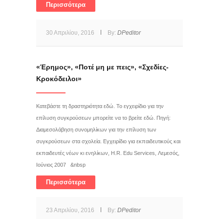
Περισσότερα
30 Απριλίου, 2016
By:
DPeditor
«Έρημος», «Ποτέ μη με πεις», «Σχεδίες-
Κροκόδειλοι»
Κατεβάστε τη δραστηριότητα εδώ. Το εγχειρίδιο για την
επίλυση συγκρούσεων μπορείτε να το βρείτε εδώ. Πηγή:
Διαμεσολάβηση συνομηλίκων για την επίλυση των
συγκρούσεων στα σχολεία. Εγχειρίδιο για εκπαιδευτικούς και
εκπαιδευτές νέων κι ενηλίκων, H.R. Edu Services, Λεμεσός,
Ιούνιος 2007 &nbsp
Περισσότερα
23 Απριλίου, 2016
By:
DPeditor