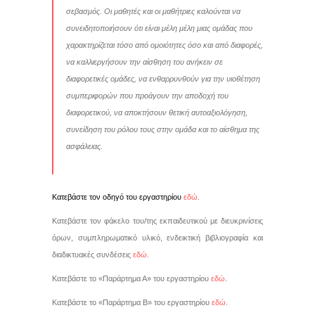
σεβασμός. Οι μαθητές και οι μαθήτριες καλούνται να
συνειδητοποιήσουν ότι είναι μέλη μέλη μιας ομάδας που
χαρακτηρίζεται τόσο από ομοιότητες όσο και από διαφορές,
να καλλιεργήσουν την αίσθηση του ανήκειν σε
διαφορετικές ομάδες, να ενθαρρυνθούν για την υιοθέτηση
συμπεριφορών που προάγουν την αποδοχή του
διαφορετικού, να αποκτήσουν θετική αυτοαξιολόγηση,
συνείδηση του ρόλου τους στην ομάδα και το αίσθημα της
ασφάλειας.
Κατεβάστε τον οδηγό του εργαστηρίου
εδώ
.
Κατεβάστε τον φάκελο του/της εκπαιδευτικού με διευκρινίσεις
όρων, συμπληρωματικό υλικό, ενδεικτική βιβλιογραφία και
διαδικτυακές συνδέσεις
εδώ
.
Κατεβάστε το «Παράρτημα Α» του εργαστηρίου
εδώ
.
Κατεβάστε το «Παράρτημα Β» του εργαστηρίου
εδώ
.