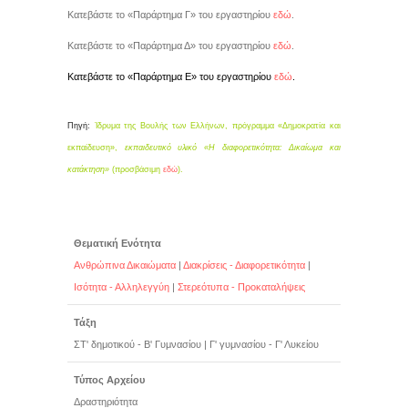
Κατεβάστε το «Παράρτημα Γ» του εργαστηρίου
εδώ
.
Κατεβάστε το «Παράρτημα Δ» του εργαστηρίου
εδώ
.
Κατεβάστε το «Παράρτημα Ε» του εργαστηρίου
εδώ
.
Πηγή:
Ίδρυμα της Βουλής των Ελλήνων, πρόγραμμα «Δημοκρατία και
εκπαίδευση»,
εκπαιδευτικό υλικό
«Η διαφορετικότητα: Δικαίωμα και
κατάκτηση»
(προσβάσιμη
εδώ
).
Θεματική Ενότητα
Ανθρώπινα Δικαιώματα
|
Διακρίσεις - Διαφορετικότητα
|
Ισότητα - Αλληλεγγύη
|
Στερεότυπα - Προκαταλήψεις
Τάξη
ΣΤ' δημοτικού - Β' Γυμνασίου
|
Γ' γυμνασίου - Γ' Λυκείου
Τύπος Αρχείου
Δραστηριότητα