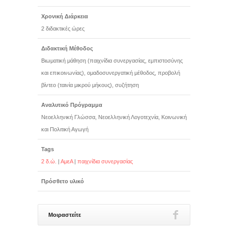
Χρονική Διάρκεια
2 διδακτικές ώρες
Διδακτική Μέθοδος
Βιωματική μάθηση (παιχνίδια συνεργασίας, εμπιστοσύνης
και επικοινωνίας), ομαδοσυνεργατική μέθοδος, προβολή
βίντεο (ταινία μικρού μήκους), συζήτηση
Αναλυτικό Πρόγραμμα
Νεοελληνική Γλώσσα, Νεοελληνική Λογοτεχνία, Κοινωνική
και Πολιτική Αγωγή
Tags
2 δ.ώ.
|
ΑμεΑ
|
παιχνίδια συνεργασίας
Πρόσθετο υλικό
Μοιραστείτε