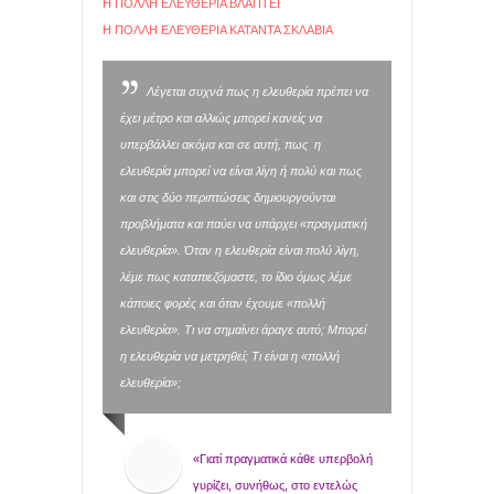
Η ΠΟΛΛΗ ΕΛΕΥΘΕΡΙΑ ΒΛΑΠΤΕΙ
Η ΠΟΛΛΗ ΕΛΕΥΘΕΡΙΑ ΚΑΤΑΝΤΑ ΣΚΛΑΒΙΑ
Λέγεται συχνά πως η ελευθερία πρέπει να
έχει μέτρο και αλλιώς μπορεί κανείς να
υπερβάλλει ακόμα και σε αυτή, πως η
ελευθερία μπορεί να είναι λίγη ή πολύ και πως
και στις δύο περιπτώσεις δημιουργούνται
προβλήματα και παύει να υπάρχει «πραγματική
ελευθερία». Όταν η ελευθερία είναι πολύ λίγη,
λέμε πως καταπιεζόμαστε, το ίδιο όμως λέμε
κάποιες φορές και όταν έχουμε «πολλή
ελευθερία». Τι να σημαίνει άραγε αυτό; Μπορεί
η ελευθερία να μετρηθεί; Τι είναι η «πολλή
ελευθερία»;
«Γιατί πραγματικά κάθε υπερβολή
γυρίζει, συνήθως, στο εντελώς