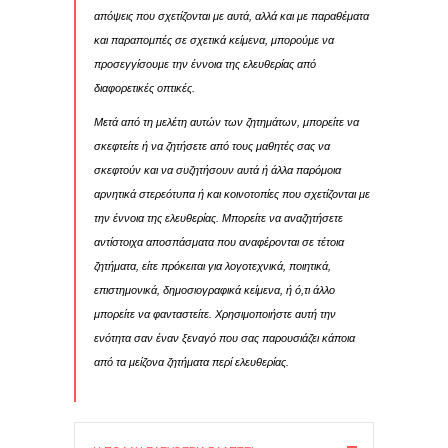
απόψεις που σχετίζονται με αυτά, αλλά και με παραθέματα
και παραπομπές σε σχετικά κείμενα, μπορούμε να
προσεγγίσουμε την έννοια της ελευθερίας από
διαφορετικές οπτικές.
Μετά από τη μελέτη αυτών των ζητημάτων, μπορείτε να
σκεφτείτε ή να ζητήσετε από τους μαθητές σας να
σκεφτούν και να συζητήσουν αυτά ή άλλα παρόμοια
αρνητικά στερεότυπα ή και κοινοτοπίες που σχετίζονται με
την έννοια της ελευθερίας. Μπορείτε να αναζητήσετε
αντίστοιχα αποσπάσματα που αναφέρονται σε τέτοια
ζητήματα, είτε πρόκειται για λογοτεχνικά, ποιητικά,
επιστημονικά, δημοσιογραφικά κείμενα, ή ό,τι άλλο
μπορείτε να φανταστείτε. Χρησιμοποιήστε αυτή την
ενότητα σαν έναν ξεναγό που σας παρουσιάζει κάποια
από τα μείζονα ζητήματα περί ελευθερίας.