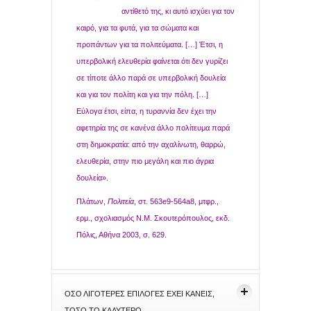
αντίθετό της, κι αυτό ισχύει για τον
καιρό, για τα φυτά, για τα σώματα και
προπάντων για τα πολιτεύματα. […] Έτσι, η
υπερβολική ελευθερία φαίνεται ότι δεν γυρίζει
σε τίποτε άλλο παρά σε υπερβολική δουλεία
και για τον πολίτη και για την πόλη. […]
Εύλογα έτσι, είπα, η τυραννία δεν έχει την
αφετηρία της σε κανένα άλλο πολίτευμα παρά
στη δημοκρατία: από την αχαλίνωτη, θαρρώ,
ελευθερία, στην πιο μεγάλη και πιο άγρια
δουλεία».
Πλάτων,
Πολιτεία
, στ. 563e9-564a8, μτφρ.,
ερμ., σχολιασμός Ν.Μ. Σκουτερόπουλος, εκδ.
Πόλις, Αθήνα 2003, σ. 629.
ΌΣΟ ΛΙΓΟΤΕΡΕΣ ΕΠΙΛΟΓΕΣ ΕΧΕΙ ΚΑΝΕΙΣ,
ΤΟΣΟ ΤΟ ΚΑΛΥΤΕΡΟ