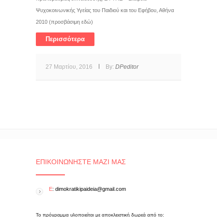
Ψυχοκοινωνικής Υγείας του Παιδιού και του Εφήβου, Αθήνα
2010 (προσβάσιμη εδώ)
Περισσότερα
27 Μαρτίου, 2016
By:
DPeditor
ΕΠΙΚΟΙΝΩΝΉΣΤΕ ΜΑΖΊ ΜΑΣ
E
: dimokratikipaideia@gmail.com
Το πρόγραμμα υλοποιείται με αποκλειστική δωρεά από το: