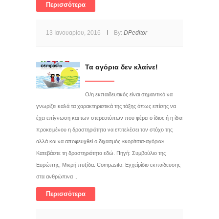
Περισσότερα
13 Ιανουαρίου, 2016
By:
DPeditor
Τα αγόρια δεν κλαίνε!
Ο/η εκπαιδευτικός είναι σημαντικό να
γνωρίζει καλά τα χαρακτηριστικά της τάξης όπως επίσης να
έχει επίγνωση και των στερεοτύπων που φέρει ο ίδιος ή η ίδια
προκειμένου η δραστηριότητα να επιτελέσει τον στόχο της
αλλά και να αποφευχθεί ο διχασμός «κορίτσια-αγόρια».
Κατεβάστε τη δραστηριότητα εδώ. Πηγή: Συμβούλιο της
Ευρώπης, Μικρή πυξίδα. Compasito. Εγχείρίδιο εκπαίδευσης
στα ανθρώπινα ..
Περισσότερα