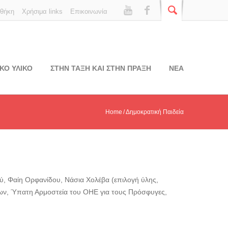
οθήκη
Χρήσιμα links
Επικοινωνία
ΚΟ ΥΛΙΚΟ
ΣΤΗΝ ΤΑΞΗ ΚΑΙ ΣΤΗΝ ΠΡΑΞΗ
ΝΕΑ
Home
Δημοκρατική Παιδεία
ού, Φαίη Ορφανίδου, Νάσια Χολέβα (επιλογή ύλης,
ων, Ύπατη Αρμοστεία του ΟΗΕ για τους Πρόσφυγες,