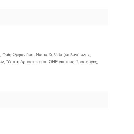
ύ, Φαίη Ορφανίδου, Νάσια Χολέβα (επιλογή ύλης,
ων, Ύπατη Αρμοστεία του ΟΗΕ για τους Πρόσφυγες,