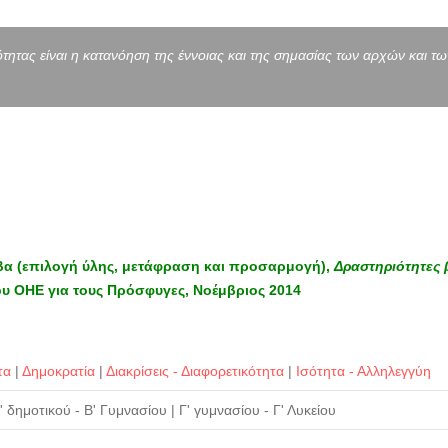
τητας είναι η κατανόηση της έννοιας και της σημασίας των αρχών και των
βα (επιλογή ύλης, μετάφραση και προσαρμογή),
Δραστηριότητες 
ου ΟΗΕ για τους Πρόσφυγες, Νοέμβριος 2014
τα
|
Δημοκρατία
|
Διακρίσεις - Διαφορετικότητα
|
Ισότητα - Αλληλεγγύη
' δημοτικού - Β' Γυμνασίου
|
Γ' γυμνασίου - Γ' Λυκείου