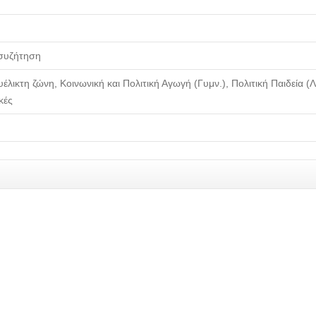
 συζήτηση
λικτη ζώνη, Κοινωνική και Πολιτική Αγωγή (Γυμν.), Πολιτική Παιδεία (Λυ
κές