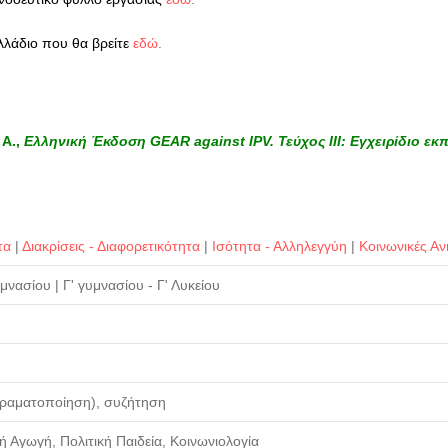
λλάδιο που θα βρείτε
εδώ
.
 Α.,
Ελληνική Έκδοση GEAR against IPV. Τεύχος ΙΙΙ: Εγχειρίδιο εκπ
τα
|
Διακρίσεις - Διαφορετικότητα
|
Ισότητα - Αλληλεγγύη
|
Κοινωνικές Αν
Γυμνασίου
|
Γ' γυμνασίου - Γ' Λυκείου
δραματοποίηση), συζήτηση
κή Αγωγή, Πολιτική Παιδεία, Κοινωνιολογία