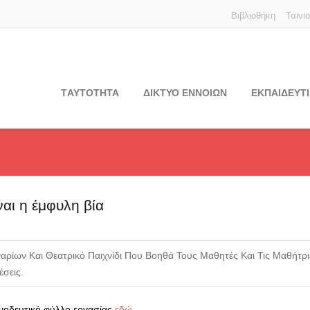
Βιβλιοθήκη
Ταινι
TΑΥΤΟΤΗΤΑ
ΔΙΚΤΥΟ ΕΝΝΟΙΩΝ
ΕΚΠΑΙΔΕΥΤΙ
ναι η έμφυλη βία
ρίων Και Θεατρικό Παιχνίδι Που Βοηθά Τους Μαθητές Και Τις Μαθήτρ
σεις.
υνοδευτικό φύλλο εργασίας
εδώ
.