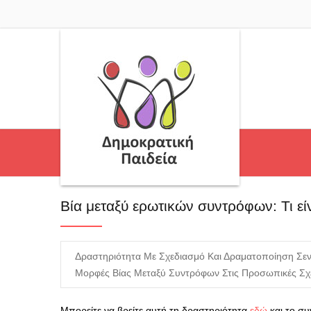
Βία μεταξύ ερωτικών συντρόφων: Τι εί
Δραστηριότητα Με Σχεδιασμό Και Δραματοποίηση Σενα
Μορφές Βίας Μεταξύ Συντρόφων Στις Προσωπικές Σχέ
Μπορείτε να βρείτε αυτή τη δραστηριότητα
εδώ
και το σ