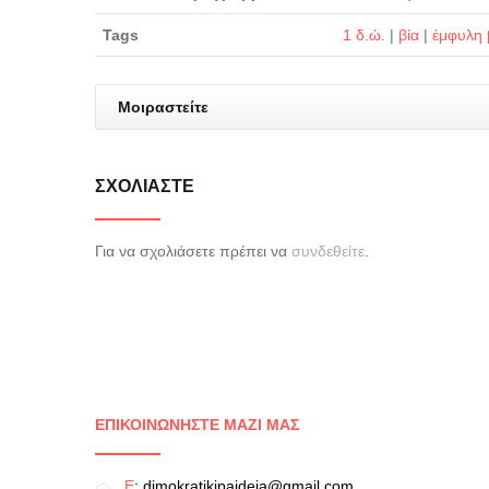
Tags
1 δ.ώ.
|
βία
|
έμφυλη 
Μοιραστείτε
ΣΧΟΛΙΆΣΤΕ
Για να σχολιάσετε πρέπει να
συνδεθείτε
.
ΕΠΙΚΟΙΝΩΝΉΣΤΕ ΜΑΖΊ ΜΑΣ
E
: dimokratikipaideia@gmail.com