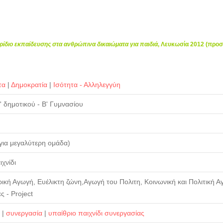
ρίδιο εκπαίδευσης στα ανθρώπινα δικαιώματα για παιδιά
, Λευκωσία 2012 (προ
τα
|
Δημοκρατία
|
Ισότητα - Αλληλεγγύη
' δημοτικού - Β' Γυμνασίου
 για μεγαλύτερη ομάδα)
χνίδι
κή Αγωγή, Ευέλικτη ζώνη,Αγωγή του Πολιτη, Κοινωνική και Πολιτική Αγ
ς - Project
|
συνεργασία
|
υπαίθριο παιχνίδι συνεργασίας