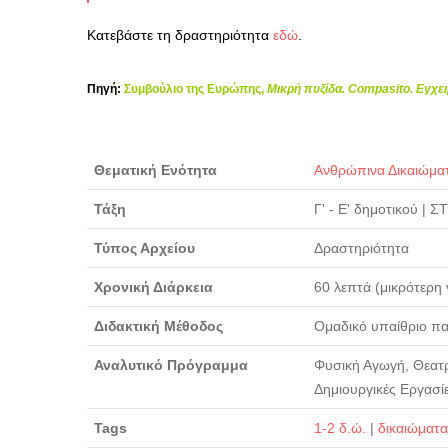
Κατεβάστε τη δραστηριότητα
εδώ
.
Πηγή:
Συμβούλιο της Ευρώπης,
Μικρή πυξίδα. Compasito. Εγχει
Θεματική Ενότητα
Ανθρώπινα Δικαιώμα
Τάξη
Γ' - Ε' δημοτικού
|
ΣΤ
Τύπος Αρχείου
Δραστηριότητα
Χρονική Διάρκεια
60 λεπτά (μικρότερη
Διδακτική Μέθοδος
Ομαδικό υπαίθριο παι
Αναλυτικό Πρόγραμμα
Φυσική Αγωγή, Θεατρι
Δημιουργικές Εργασίε
Tags
1-2 δ.ώ.
|
δικαιώματα