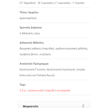
ΣΤ' δημοτικού - Β' Γυμνασίου
|
Γ' γυμνασίου - Γ' Λυκείου
Τύπος Αρχείου
Δραστηριότητα
Χρονική Διάρκεια
2 διδακτικές ώρες
Διδακτική Μέθοδος
Βιωματική μάθηση (παιχνίδια), ομαδοσυνεργατική μέθοδος,
προβολή βίντεο, συζήτηση
Αναλυτικό Πρόγραμμα
Νεοελληνική Γλώσσα, Νεοελληνική Λογοτεχνία, Ιστορία,
Κοινωνική και Πολιτική Αγωγή
Tags
2 δ.ώ.
|
αυτογνωσία
|
παιχνίδι
|
συνεργασία
Μοιραστείτε