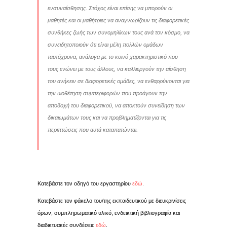
ενσυναίσθησης. Στόχος είναι επίσης να μπορούν οι
μαθητές και οι μαθήτριες να αναγνωρίζουν τις διαφορετικές
συνθήκες ζωής των συνομηλίκων τους ανά τον κόσμο, να
συνειδητοποιούν ότι είναι μέλη πολλών ομάδων
ταυτόχρονα, ανάλογα με το κοινό χαρακτηριστικό που
τους ενώνει με τους άλλους, να καλλιεργούν την αίσθηση
του ανήκειν σε διαφορετικές ομάδες, να ενθαρρύνονται για
την υιοθέτηση συμπεριφορών που προάγουν την
αποδοχή του διαφορετικού, να αποκτούν συνείδηση των
δικαιωμάτων τους και να προβληματίζονται για τις
περιπτώσεις που αυτά καταπατώνται.
Κατεβάστε τον οδηγό του εργαστηρίου
εδώ
.
Κατεβάστε τον φάκελο του/της εκπαιδευτικού με διευκρινίσεις
όρων, συμπληρωματικό υλικό, ενδεικτική βιβλιογραφία και
διαδικτυακές συνδέσεις
εδώ
.