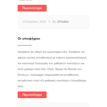
Περισσότερα
13 Απριλίου, 2016
By:
DPeditor
Οι υποψήφιοι
Κατεβάστε τον οδηγό του εργαστηρίου εδώ. Κατεβάστε τον
φάκελο του/της εκπαιδευτικού με κείμενα προσανατολισμού,
τον κανονισμό λειτουργίας των μαθητικών κοινοτήτων και
άλλο χρήσιμο υλικό εδώ. Πηγή: Ίδρυμα της Βουλής των
Ελλήνων, πρόγραμμα «Δημοκρατία και εκπαίδευση»,
εκπαιδευτικό υλικό «Οι μαθητικές κοινότητες» (προσβάσιμη
εδώ)
Περισσότερα