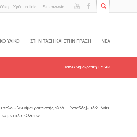
οθήκη
Χρήσιμα links
Επικοινωνία
ΚΟ ΥΛΙΚΟ
ΣΤΗΝ ΤΑΞΗ ΚΑΙ ΣΤΗΝ ΠΡΑΞΗ
ΝΕΑ
Home
Δημοκρατική Παιδεία
 με τίτλο «Δεν είμαι ρατσιστής αλλά… [οπαδός]» εδώ. Δείτε
εο με τίτλο «Όλοι εν ..