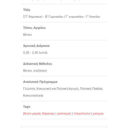
Τάξη
ΣΤ' δημοτικού - Β' Γυμνασίου
|
Γ' γυμνασίου - Γ' Λυκείου
Τύπος Αρχείου
Βίντεο
Χρονική Διάρκεια
0,35 - 2,45 λεπτά
Διδακτική Μέθοδος
Βίντεο, συζήτηση
Αναλυτικό Πρόγραμμα
Γλώσσα, Κοινωνική και Πολιτική Αγωγή, Πολιτική Παιδεία,
Κοινωνιολογία
Tags
βίντεο μικρής διάρκειας
|
ρατσισμός
|
στερεότυπα
|
χιούμορ