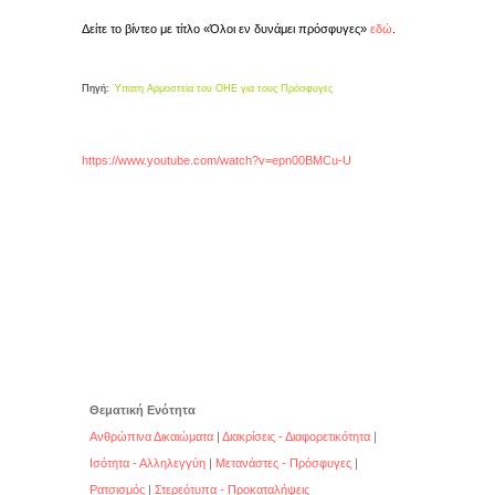
Δείτε το βίντεο με τίτλο «Όλοι εν δυνάμει πρόσφυγες»
εδώ
.
Πηγή:
Ύπατη Αρμοστεία του ΟΗΕ για τους Πρόσφυγες
https://www.youtube.com/watch?v=epn00BMCu-U
Θεματική Ενότητα
Ανθρώπινα Δικαιώματα
|
Διακρίσεις - Διαφορετικότητα
|
Ισότητα - Αλληλεγγύη
|
Μετανάστες - Πρόσφυγες
|
Ρατσισμός
|
Στερεότυπα - Προκαταλήψεις