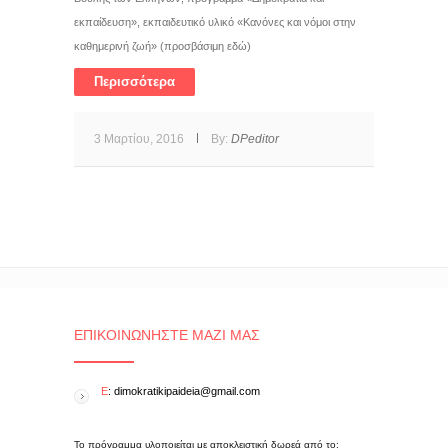
εκπαίδευση», εκπαιδευτικό υλικό «Κανόνες και νόμοι στην
καθημερινή ζωή» (προσβάσιμη εδώ)
Περισσότερα
3 Μαρτίου, 2016
By:
DPeditor
ΕΠΙΚΟΙΝΩΝΉΣΤΕ ΜΑΖΊ ΜΑΣ
E
: dimokratikipaideia@gmail.com
Το πρόγραμμα υλοποιείται με αποκλειστική δωρεά από το: