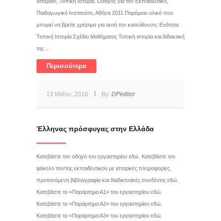
Ιστορία», Τοπική Ιστορία. Οδηγός για τον Εκπαιδευτικό,
Παιδαγωγικό Ινστιτούτο, Αθήνα 2011 Παρόμοιο υλικό που
μπορεί να βρείτε χρήσιμο για αυτή την κατεύθυνση: Ενότητα
Τοπική Ιστορία Σχέδιο Μαθήματος Τοπική ιστορία και διδακτική
της ..
Περισσότερα
13 Μαΐου, 2016
By:
DPeditor
Έλληνας πρόσφυγας στην Ελλάδα
Κατεβάστε τον οδηγό του εργαστηρίου εδώ. Κατεβάστε τον
φάκελο του/της εκπαιδευτικού με ιστορικές πληροφορίες,
προτεινόμενη βιβλιογραφία και διαδικτυακές συνδέσεις εδώ.
Κατεβάστε το «Παράρτημα Α1» του εργαστηρίου εδώ.
Κατεβάστε το «Παράρτημα Α2» του εργαστηρίου εδώ.
Κατεβάστε το «Παράρτημα Α3» του εργαστηρίου εδώ.