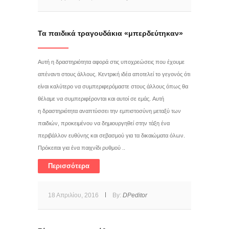
Τα παιδικά τραγουδάκια «μπερδεύτηκαν»
Αυτή η δραστηριότητα αφορά στις υποχρεώσεις που έχουμε
απέναντι στους άλλους. Κεντρική ιδέα αποτελεί το γεγονός ότι
είναι καλύτερο να συµπεριφερόμαστε στους άλλους όπως θα
θέλαμε να συµπεριφέρονται και αυτοί σε εμάς. Αυτή
η δραστηριότητα αναπτύσσει την εμπιστοσύνη μεταξύ των
παιδιών, προκειμένου να δημιουργηθεί στην τάξη ένα
περιβάλλον ευθύνης και σεβασμού για τα δικαιώματα όλων.
Πρόκειται για ένα παιχνίδι ρυθμού ..
Περισσότερα
18 Απριλίου, 2016
By:
DPeditor