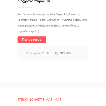
Σύγχρονο παραμύθι
Κατεβάστε τη δραστηριότητα εδώ. Πηγή: Συμβούλιο της
Ευρώπης, Μικρή Πυξίδα. Compasito. Εγχειρίδιο εκπαίδευσης
στα ανρθώπινα δικαιώματα για παιδιά, Λευκωσία 2012
(προσβάσιμη εδώ)
Περισσότερα
13 Ιανουαρίου, 2016
By:
DPeditor
ΕΠΙΚΟΙΝΩΝΉΣΤΕ ΜΑΖΊ ΜΑΣ