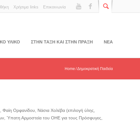
οθήκη
Χρήσιμα links
Επικοινωνία
ΚΟ ΥΛΙΚΟ
ΣΤΗΝ ΤΑΞΗ ΚΑΙ ΣΤΗΝ ΠΡΑΞΗ
ΝΕΑ
Home
Δημοκρατική Παιδεία
ύ, Φαίη Ορφανίδου, Νάσια Χολέβα (επιλογή ύλης,
ων, Ύπατη Αρμοστεία του ΟΗΕ για τους Πρόσφυγες,