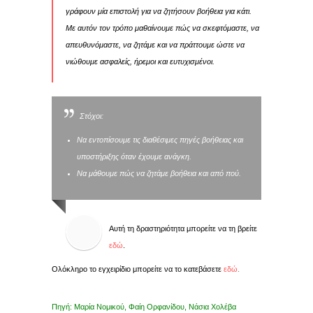
γράφουν μία επιστολή για να ζητήσουν βοήθεια για κάτι.
Με αυτόν τον τρόπο μαθαίνουμε πώς να σκεφτόμαστε, να
απευθυνόμαστε, να ζητάμε και να πράττουμε ώστε να
νιώθουμε ασφαλείς, ήρεμοι και ευτυχισμένοι.
Στόχοι:
Να εντοπίσουμε τις διαθέσιμες πηγές βοήθειας και
υποστήριξης όταν έχουμε ανάγκη.
Να μάθουμε πώς να ζητάμε βοήθεια και από πού.
Αυτή τη δραστηριότητα μπορείτε να τη βρείτε
εδώ
.
Ολόκληρο το εγχειρίδιο μπορείτε να το κατεβάσετε
εδώ
.
Πηγή: Μαρία Νομικού, Φαίη Ορφανίδου, Νάσια Χολέβα