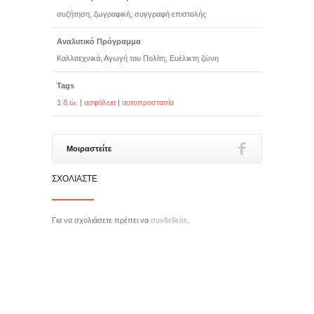
συζήτηση, ζωγραφική, συγγραφή επιστολής
Αναλυτικό Πρόγραμμα
Καλλιτεχνικά, Αγωγή του Πολίτη, Ευέλικτη ζώνη
Tags
1 δ.ώ.
|
ασφάλεια
|
αυτοπροστασία
Μοιραστείτε
ΣΧΟΛΙΆΣΤΕ
Για να σχολιάσετε πρέπει να
συνδεθείτε
.