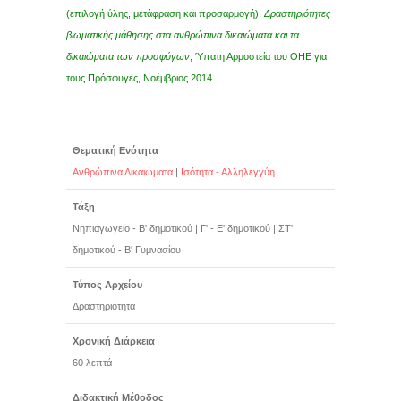
(επιλογή ύλης, μετάφραση και προσαρμογή),
Δραστηριότητες
βιωματικής μάθησης στα ανθρώπινα δικαιώματα και τα
δικαιώματα των προσφύγων
, Ύπατη Αρμοστεία του ΟΗΕ για
τους Πρόσφυγες, Νοέμβριος 2014
Θεματική Ενότητα
Ανθρώπινα Δικαιώματα
|
Ισότητα - Αλληλεγγύη
Τάξη
Νηπιαγωγείο - Β' δημοτικού
|
Γ' - Ε' δημοτικού
|
ΣΤ'
δημοτικού - Β' Γυμνασίου
Τύπος Αρχείου
Δραστηριότητα
Χρονική Διάρκεια
60 λεπτά
Διδακτική Μέθοδος