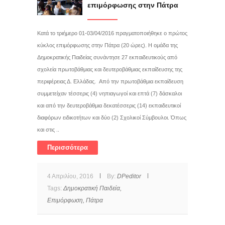
επιμόρφωσης στην Πάτρα
Κατά το τριήμερο 01-03/04/2016 πραγματοποιήθηκε ο πρώτος
κύκλος επιμόρφωσης στην Πάτρα (20 ώρες). Η ομάδα της
Δημοκρατικής Παιδείας συνάντησε 27 εκπαιδευτικούς από
σχολεία πρωτοβάθμιας και δευτεροβάθμιας εκπαίδευσης της
περιφέρειας Δ. Ελλάδας. Από την πρωτοβάθμια εκπαίδευση
συμμετείχαν τέσσερις (4) νηπιαγωγοί και επτά (7) δάσκαλοι
και από την δευτεροβάθμια δεκατέσσερις (14) εκπαιδευτικοί
διαφόρων ειδικοτήτων και δύο (2) Σχολικοί Σύμβουλοι. Όπως
και στις ..
Περισσότερα
4 Απριλίου, 2016
By:
DPeditor
Tags:
Δημοκρατική Παιδεία,
Επιμόρφωση,
Πάτρα