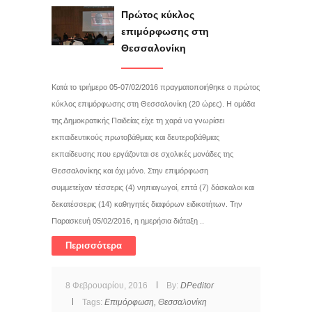
Πρώτος κύκλος
επιμόρφωσης στη
Θεσσαλονίκη
Κατά το τριήμερο 05-07/02/2016 πραγματοποιήθηκε ο πρώτος
κύκλος επιμόρφωσης στη Θεσσαλονίκη (20 ώρες). Η ομάδα
της Δημοκρατικής Παιδείας είχε τη χαρά να γνωρίσει
εκπαιδευτικούς πρωτοβάθμιας και δευτεροβάθμιας
εκπαίδευσης που εργάζονται σε σχολικές μονάδες της
Θεσσαλονίκης και όχι μόνο. Στην επιμόρφωση
συμμετείχαν τέσσερις (4) νηπιαγωγοί, επτά (7) δάσκαλοι και
δεκατέσσερις (14) καθηγητές διαφόρων ειδικοτήτων. Την
Παρασκευή 05/02/2016, η ημερήσια διάταξη ..
Περισσότερα
8 Φεβρουαρίου, 2016
By:
DPeditor
Tags:
Επιμόρφωση,
Θεσσαλονίκη