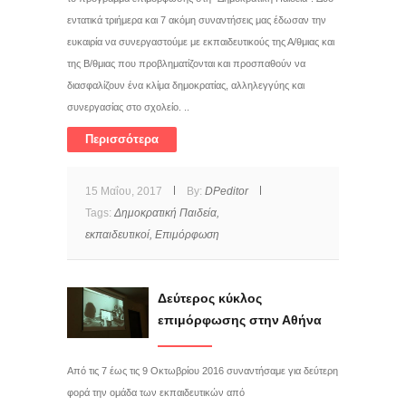
εντατικά τριήμερα και 7 ακόμη συναντήσεις μας έδωσαν την
ευκαιρία να συνεργαστούμε με εκπαιδευτικούς της Α/θμιας και
της Β/θμιας που προβληματίζονται και προσπαθούν να
διασφαλίζουν ένα κλίμα δημοκρατίας, αλληλεγγύης και
συνεργασίας στο σχολείο. ..
Περισσότερα
15 Μαΐου, 2017
By:
DPeditor
Tags:
Δημοκρατική Παιδεία,
εκπαιδευτικοί,
Επιμόρφωση
Δεύτερος κύκλος
επιμόρφωσης στην Αθήνα
Από τις 7 έως τις 9 Οκτωβρίου 2016 συναντήσαμε για δεύτερη
φορά την ομάδα των εκπαιδευτικών από