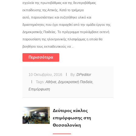
σχολεία της πρωτοβάθμιας και της δευτεροβάθμιας
εκπαίδευσης της Αττικής. Κατά το τριήμερο
αυτό, παρουσιάστηκε και συζητήθηκε υλικό και
δραστηριότητες που έχει παραχθεί από την ομάδα έργου της
Δημοκρατικής Παιδείας. Το πρόγραμμα περιλάμβανε εκτενή
παρουσίαση της ηλεκτρονικής πλατφόρμας η οποία θα
βοηθήσει τους εκπαιδευτικούς να ..
Περισσότερα
10 Οκτωβρίου, 2016
By:
DPeditor
Tags:
Αθήνα,
Δημοκρατική Παιδεία,
Επιμόρφωση
Δεύτερος κύκλος
επιμόρφωσης στη
Θεσσαλονίκη