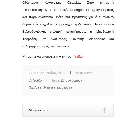
διδάκτορας Κοινωνικής Θεωρίας. Στην εκπομπή
παρουσιάστηκαν οι θεωρητικές αφετηρίες του προγράμματος
και παρουσιάστηκαν ιδέες και προτάσεις για ένα ανοiκτό
δημοκρατικό σχολείο. Συμμετείχαν η Δέσποινα Παρασκευά –
Βελουδογιάννη, πολιτική επιστήμονας, η Μαγδαληνή
Τσεβρένη, υπ. διδάκτορας Πολιτικής Φιλοσοφίας και
η Δήμητρα Σούμα, εκπαιδευτικός.
Μπορείτε να ακούσετε την εκπομπή
εδώ
.
27 Φεβρουαρίου, 2016
Posted by:
DPeditor
Tags:
Δημοκρατική
Παιδεία,
Θεωρία στον αέρα
Μοιραστείτε