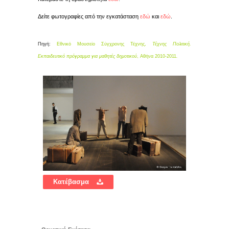
Δείτε φωτογραφίες από την εγκατάσταση
εδώ
και
εδώ
.
Πηγή:
Εθνικό Μουσείο Σύγχρονης Τέχνης,
Τέχνης Πολιτική.
Εκπαιδευτικό πρόγραμμα για μαθητές δημοτικού
, Αθήνα 2010-2011
.
Κατέβασμα