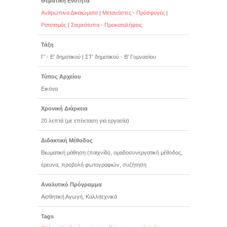
Θεματική Ενότητα
Ανθρώπινα Δικαιώματα
|
Μετανάστες - Πρόσφυγες
|
Ρατσισμός
|
Στερεότυπα - Προκαταλήψεις
Τάξη
Γ' - Ε' δημοτικού
|
ΣΤ' δημοτικού - Β' Γυμνασίου
Τύπος Αρχείου
Εικόνα
Χρονική Διάρκεια
20 λεπτά (με επέκταση για εργασία)
Διδακτική Μέθοδος
Βιωματική μάθηση (παιχνίδι), ομαδοσυνεργατική μέθοδος,
έρευνα, προβολή φωτογραφιών, συζήτηση
Αναλυτικό Πρόγραμμα
Αισθητική Αγωγή, Καλλιτεχνικά
Tags