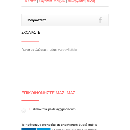
20 λεπτά
|
ιθαγένεια
|
παιχνίδι
|
συνεργασία
|
τέχνη
Μοιραστείτε
ΣΧΟΛΙΆΣΤΕ
Για να σχολιάσετε πρέπει να
συνδεθείτε
.
ΕΠΙΚΟΙΝΩΝΉΣΤΕ ΜΑΖΊ ΜΑΣ
E
: dimokratikipaideia@gmail.com
Το πρόγραμμα υλοποιείται με αποκλειστική δωρεά από το: