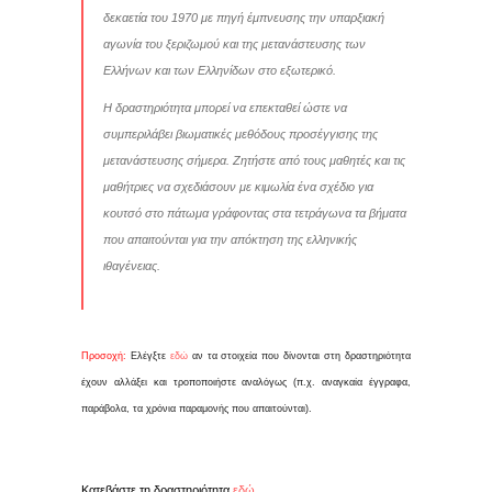
δεκαετία του 1970 με πηγή έμπνευσης την υπαρξιακή
αγωνία του ξεριζωμού και της μετανάστευσης των
Ελλήνων και των Ελληνίδων στο εξωτερικό.
Η δραστηριότητα μπορεί να επεκταθεί ώστε να
συμπεριλάβει βιωματικές μεθόδους προσέγγισης της
μετανάστευσης σήμερα. Ζητήστε από τους μαθητές και τις
μαθήτριες να σχεδιάσουν με κιμωλία ένα σχέδιο για
κουτσό στο πάτωμα γράφοντας στα τετράγωνα τα βήματα
που απαιτούνται για την απόκτηση της ελληνικής
ιθαγένειας.
Προσοχή:
Ελέγξτε
εδώ
αν τα στοιχεία που δίνονται στη δραστηριότητα
έχουν αλλάξει και τροποποιήστε αναλόγως (π.χ. αναγκαία έγγραφα,
παράβολα, τα χρόνια παραμονής που απαιτούνται).
Κατεβάστε τη δραστηριότητα
εδώ
.