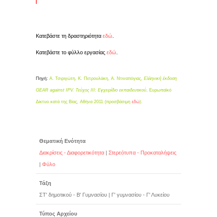
Κατεβάστε τη δραστηριότητα
εδώ
.
Κατεβάστε το φύλλο εργασίας
εδώ
.
Πηγή:
Α. Τσιριγώτη, Κ. Πετρουλάκη, Α. Ντιναπόγιας,
Ελληνική έκδοση
GEAR against IPV. Τεύχος III: Εγχειρίδιο εκπαιδευτικού
, Ευρωπαϊκό
Δίκτυο κατά της Βίας, Αθήνα 2011 (προσβάσιμη
εδώ
).
Θεματική Ενότητα
Διακρίσεις - Διαφορετικότητα
|
Στερεότυπα - Προκαταλήψεις
|
Φύλο
Τάξη
ΣΤ' δημοτικού - Β' Γυμνασίου
|
Γ' γυμνασίου - Γ' Λυκείου
Τύπος Αρχείου