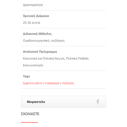
Δραστηριότητα
Χρονική Διάρκεια
25-30 λεπτά
Διδακτική Μέθοδος
Ομαδοσυνεργατική, συζήτηση
Αναλυτικό Πρόγραμμα
Κοινωνική και Πολιτική Αγωγή, Πολιτική Παιδεία,
Κοινωνιολογία
Tags
έμφυλοι ρόλοι
|
πατριαρχία
|
σεξισμός
Μοιραστείτε
ΣΧΟΛΙΆΣΤΕ