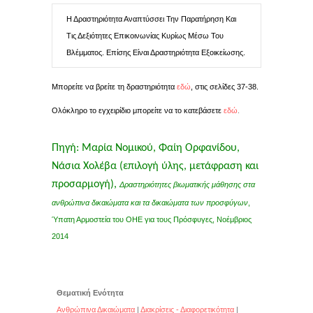
Η Δραστηριότητα Αναπτύσσει Την Παρατήρηση Και
Τις Δεξιότητες Επικοινωνίας Κυρίως Μέσω Του
Βλέμματος. Επίσης Είναι Δραστηριότητα Εξοικείωσης.
Μπορείτε να βρείτε τη δραστηριότητα
εδώ
, στις σελίδες 37-38.
Ολόκληρο το εγχειρίδιο μπορείτε να το κατεβάσετε
εδώ
.
Πηγή: Μαρία Νομικού, Φαίη Ορφανίδου,
Νάσια Χολέβα (επιλογή ύλης, μετάφραση και
προσαρμογή),
Δραστηριότητες βιωματικής μάθησης στα
ανθρώπινα δικαιώματα και τα δικαιώματα των προσφύγων
,
Ύπατη Αρμοστεία του ΟΗΕ για τους Πρόσφυγες, Νοέμβριος
2014
Θεματική Ενότητα
Ανθρώπινα Δικαιώματα
|
Διακρίσεις - Διαφορετικότητα
|