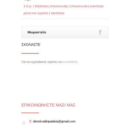
1 δ.ώ.
|
δεξιότητες επικοινωνίας
|
επικοινωνία
|
κοινότητα
μέσα στο σχολείο
|
ταυτότητα
Μοιραστείτε
ΣΧΟΛΙΆΣΤΕ
Για να σχολιάσετε πρέπει να
συνδεθείτε
.
ΕΠΙΚΟΙΝΩΝΉΣΤΕ ΜΑΖΊ ΜΑΣ
E
: dimokratikipaideia@gmail.com