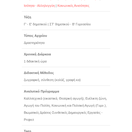
Ισότητα - Αλληλεγγύη
|
Κοινωνικές Ανισότητες
Τάξη
Γ' - Ε' δημοτικού
|
ΣΤ' δημοτικού - Β' Γυμνασίου
Τύπος Αρχείου
Δραστηριότητα
Χρονική Διάρκεια
1 διδακτική ώρα
Διδακτική Μέθοδος
ζωγραφική, σύνθεση (κολάζ, γραφή κα)
Αναλυτικό Πρόγραμμα
Καλλιτεχνικά (εικαστικά, Θεατρική αγωγή), Ευέλικτη ζώνη,
Αγωγή του Πολίτη, Κοινωνική και Πολιτική Αγωγή (Γυμν.),
Βιωματικές Δράσεις-Συνθετικές Δημιουργικές Εργασίες -
Project
Tags