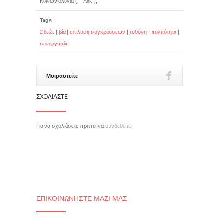
Κοινωνιολογία (Γ΄ Λυκ.),
Tags
2 δ.ώ.
|
βία
|
επίλυση συγκρόυσεων
|
ευθύνη
|
πολιτότητα
|
συνεργασία
Μοιραστείτε
ΣΧΟΛΙΆΣΤΕ
Για να σχολιάσετε πρέπει να
συνδεθείτε
.
ΕΠΙΚΟΙΝΩΝΉΣΤΕ ΜΑΖΊ ΜΑΣ