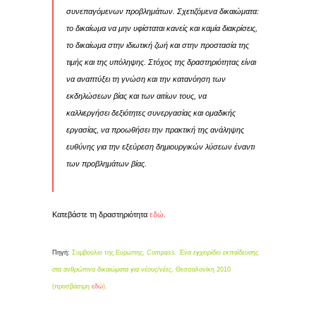
συνεπαγόμενων προβλημάτων. Σχετιζόμενα δικαιώματα:
το δικαίωμα να μην υφίσταται κανείς και καμία διακρίσεις,
το δικαίωμα στην ιδιωτική ζωή και στην προστασία της
τιμής και της υπόληψης. Στόχος της δραστηριότητας είναι
να αναπτύξει τη γνώση και την κατανόηση των
εκδηλώσεων βίας και των αιτίων τους, να
καλλιεργήσει δεξιότητες συνεργασίας και ομαδικής
εργασίας, να προωθήσει την πρακτική της ανάληψης
ευθύνης για την εξεύρεση δημιουργικών λύσεων έναντι
των προβλημάτων βίας.
Κατεβάστε τη δραστηριότητα
εδώ
.
Πηγή:
Συμβούλιο της Ευρώπης,
Compass. Ένα εγχειρίδιο εκπαίδευσης
στα ανθρώπινα δικαιώματα για νέους/νέες
, Θεσσαλονίκη 2010
(προσβάσιμη
εδώ
).