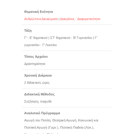
Θεματική Ενότητα
Ανθρώπινα Δικαιώματα
|
Διακρίσεις - Διαφορετικότητα
Τάξη
Γ' - Ε' δημοτικού
|
ΣΤ' δημοτικού - Β' Γυμνασίου
|
Γ'
γυμνασίου - Γ' Λυκείου
Τύπος Αρχείου
Δραστηριότητα
Χρονική Διάρκεια
2 διδακτικές ώρες
Διδακτική Μέθοδος
Συζήτηση, παιχνίδι
Αναλυτικό Πρόγραμμα
Αγωγή του Πολίτη, Θεατρική Αγωγή, Κοινωνική και
Πολιτική Αγωγή (Γυμν.), Πολιτική Παιδεία (Λύκ.),