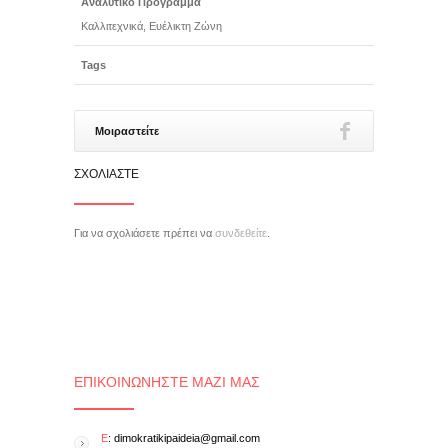
Αναλυτικό Πρόγραμμα
Καλλιτεχνικά, Ευέλικτη Ζώνη
Tags
Μοιραστείτε
ΣΧΟΛΙΆΣΤΕ
Για να σχολιάσετε πρέπει να
συνδεθείτε
.
ΕΠΙΚΟΙΝΩΝΉΣΤΕ ΜΑΖΊ ΜΑΣ
E
: dimokratikipaideia@gmail.com