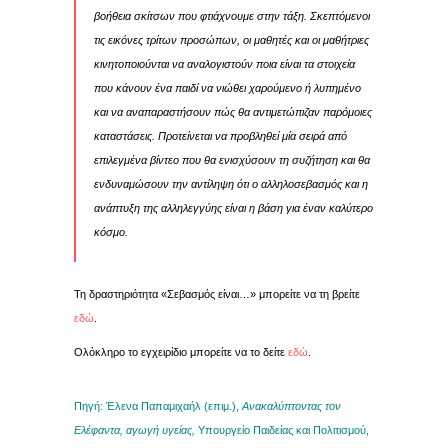
βοήθεια σκίτσων που φτιάχνουμε στην τάξη. Σκεπτόμενοι
τις εικόνες τρίτων προσώπων, οι μαθητές και οι μαθήτριες
κινητοποιούνται να αναλογιστούν ποια είναι τα στοιχεία
που κάνουν ένα παιδί να νιώθει χαρούμενο ή λυπημένο
και να αναπαραστήσουν πώς θα αντιμετώπιζαν παρόμοιες
καταστάσεις. Προτείνεται να προβληθεί μία σειρά από
επιλεγμένα βίντεο που θα ενισχύσουν τη συζήτηση και θα
ενδυναμώσουν την αντίληψη ότι ο αλληλοσεβασμός και η
ανάπτυξη της αλληλεγγύης είναι η βάση για έναν καλύτερο
κόσμο.
Τη δραστηριότητα «Σεβασμός είναι…» μπορείτε να τη βρείτε
εδώ
.
Ολόκληρο το εγχειρίδιο μπορείτε να το δείτε
εδώ
.
Πηγή: Έλενα Παπαμιχαήλ (επιμ.),
Ανακαλύπτοντας τον
Ελέφαντα, αγωγή υγείας,
Υπουργείο Παιδείας και Πολιτισμού,