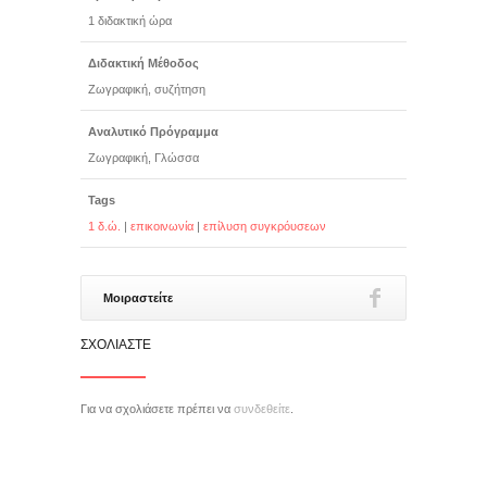
1 διδακτική ώρα
Διδακτική Μέθοδος
Ζωγραφική, συζήτηση
Αναλυτικό Πρόγραμμα
Ζωγραφική, Γλώσσα
Tags
1 δ.ώ.
|
επικοινωνία
|
επίλυση συγκρόυσεων
Μοιραστείτε
ΣΧΟΛΙΆΣΤΕ
Για να σχολιάσετε πρέπει να
συνδεθείτε
.