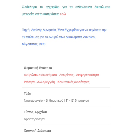
Ολόκληρο το εγχειρίδιο για τα ανθρώπινα δικαιώματα
μπορείτε να το κατεβάσετε
εδώ
.
Πηγή: Διεθνής Αμνηστία, Ένα Εγχειρίδιο για να αρχίσετε την
Εκπαίδευση για τα Ανθρώπινα Δικαιώματα, Λονδίνο,
Αύγουστος 1996
Θεματική Ενότητα
Ανθρώπινα Δικαιώματα
|
Διακρίσεις - Διαφορετικότητα
|
Ισότητα - Αλληλεγγύη
|
Κοινωνικές Ανισότητες
Τάξη
Νηπιαγωγείο - Β' δημοτικού
|
Γ' - Ε' δημοτικού
Τύπος Αρχείου
Δραστηριότητα
Χρονική Διάρκεια