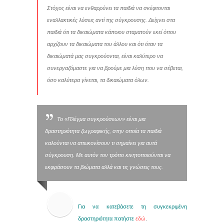
Στόχος είναι να ενθαρρύνει τα παιδιά να σκέφτονται
εναλλακτικές λύσεις αντί της σύγκρουσης. Δείχνει στα
παιδιά ότι τα δικαιώματα κάποιου σταματούν εκεί όπου
αρχίζουν τα δικαιώματα του άλλου και ότι όταν τα
δικαιώματά µας συγκρούονται, είναι καλύτερο να
συνεργαζόμαστε για να βρούμε μια λύση που να σέβεται,
όσο καλύτερα γίνεται, τα δικαιώματα όλων.
Το «Πλέγμα συγκρούσεων» είναι μια
δραστηριότητα ζωγραφικής, στην οποία τα παιδιά
καλούνται να απεικονίσουν τι σημαίνει για αυτά
σύγκρουση. Με αυτόν τον τρόπο κινητοποιούνται να
εκφράσουν τα βιώματα αλλά και τις γνώσεις τους.
Για να κατεβάσετε τη συγκεκριμένη
δραστηριότητα πατήστε
εδώ
.