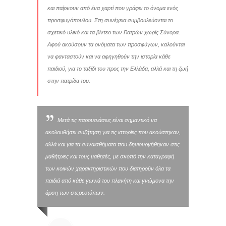
και παίρνουν από ένα χαρτί που γράφει το όνομα ενός
προσφυγόπουλου. Στη συνέχεια συμβουλεύονται το
σχετικό υλικό και τα βίντεο των Γιατρών χωρίς Σύνορα.
Αφού ακούσουν τα ονόματα των προσφύγων, καλούνται
να φανταστούν και να αφηγηθούν την ιστορία κάθε
παιδιού, για το ταξίδι του προς την Ελλάδα, αλλά και τη ζωή
στην πατρίδα του.
Μετά τις παρουσιάσεις είναι σημαντικό να
ακολουθήσει συζήτηση για τις ιστορίες που ακούστηκαν,
αλλά και για τα συναισθήματα που δημιουργήθηκαν στις
μαθήτριες και τους μαθητές, με σκοπό την καταγραφή
των κοινών χαρακτηριστικών που διατηρούν όλα τα
παιδιά από κάθε γωνιά του πλανήτη και γνώμονα την
άρση των στερεοτύπων.