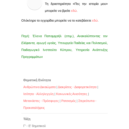
Τη δραστηριότητα «Πες την ιστορία μου»
μπορείτε να βρείτε
εδώ
.
Ολόκληρο το εγχειρίδιο μπορείτε να το κατεβάσετε
εδώ
.
Πηγή: Έλενα Παπαμιχαήλ (επιμ.),
Ανακαλύπτοντας τον
Ελέφαντα, αγωγή υγείας,
Υπουργείο Παιδείας και Πολιτισμού,
Παιδαγωγικό Ινστιτούτο Κύπρου, Υπηρεσία Ανάπτυξης
Προγραμμάτων
Θεματική Ενότητα
Ανθρώπινα Δικαιώματα
|
Διακρίσεις - Διαφορετικότητα
|
Ισότητα - Αλληλεγγύη
|
Κοινωνικές Ανισότητες
|
Μετανάστες - Πρόσφυγες
|
Ρατσισμός
|
Στερεότυπα -
Προκαταλήψεις
Τάξη
Γ' - Ε' δημοτικού