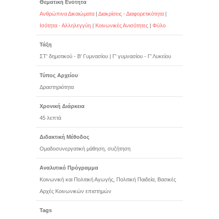
Θεματική Ενότητα
Ανθρώπινα Δικαιώματα
|
Διακρίσεις - Διαφορετικότητα
|
Ισότητα - Αλληλεγγύη
|
Κοινωνικές Ανισότητες
|
Φύλο
Τάξη
ΣΤ' δημοτικού - Β' Γυμνασίου
|
Γ' γυμνασίου - Γ' Λυκείου
Τύπος Αρχείου
Δραστηριότητα
Χρονική Διάρκεια
45 λεπτά
Διδακτική Μέθοδος
Ομαδοσυνεργατική μάθηση, συζήτηση
Αναλυτικό Πρόγραμμα
Κοινωνική και Πολιτική Αγωγής, Πολιτική Παιδεία, Βασικές
Αρχές Κοινωνικών επιστημών
Tags