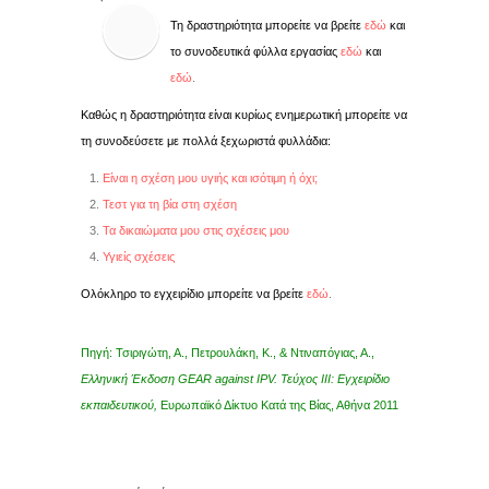
Τη δραστηριότητα μπορείτε να βρείτε
εδώ
και
το συνοδευτικά φύλλα εργασίας
εδώ
και
εδώ
.
Καθώς η δραστηριότητα είναι κυρίως ενημερωτική μπορείτε να
τη συνοδεύσετε με πολλά ξεχωριστά φυλλάδια:
Είναι η σχέση μου υγιής και ισότιμη ή όχι;
Τεστ για τη βία στη σχέση
Τα δικαιώματα μου στις σχέσεις μου
Υγιείς σχέσεις
Ολόκληρο το εγχειρίδιο μπορείτε να βρείτε
εδώ
.
Πηγή: Τσιριγώτη, Α., Πετρουλάκη, Κ., & Ντιναπόγιας, Α.,
Ελληνική Έκδοση GEAR against IPV. Τεύχος ΙΙΙ: Εγχειρίδιο
εκπαιδευτικού,
Ευρωπαϊκό Δίκτυο Κατά της Βίας, Αθήνα 2011