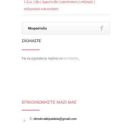
1 δ.ώ.
|
βία
|
έμφυλη βία
|
κακοποίηση
|
σεξισμός
|
σεξουαλική κακοποίηση
Μοιραστείτε
ΣΧΟΛΙΆΣΤΕ
Για να σχολιάσετε πρέπει να
συνδεθείτε
.
ΕΠΙΚΟΙΝΩΝΉΣΤΕ ΜΑΖΊ ΜΑΣ
E
: dimokratikipaideia@gmail.com