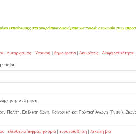
ρίδιο εκπαίδευσης στα ανθρώπινα δικαιώματα για παιδιά
, Λευκωσία 2012 (προ
τα
|
Αυταρχισμός - Υπακοή
|
Δημοκρατία
|
Διακρίσεις - Διαφορετικότητα
υμνασίου
ιεράρχηση, συζήτηση
του Πολίτη, Ευέλικτη ζώνη, Κοινωνική και Πολιτική Αγωγή (Γυμν.), Βιωμα
ίας
|
ελευθερία έκφρασης-όρια
|
ενσυναίσθηση
|
λεκτική βία